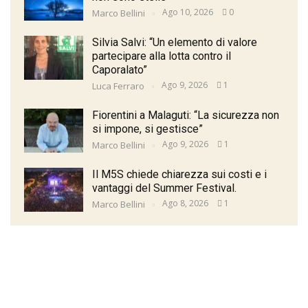
Ago 10, 2026
0
Marco Bellini
Silvia Salvi: “Un elemento di valore
partecipare alla lotta contro il
Caporalato”
Ago 9, 2026
1
Luca Ferraro
Fiorentini a Malaguti: “La sicurezza non
si impone, si gestisce”
Ago 9, 2026
1
Marco Bellini
Il M5S chiede chiarezza sui costi e i
vantaggi del Summer Festival.
Ago 8, 2026
1
Marco Bellini