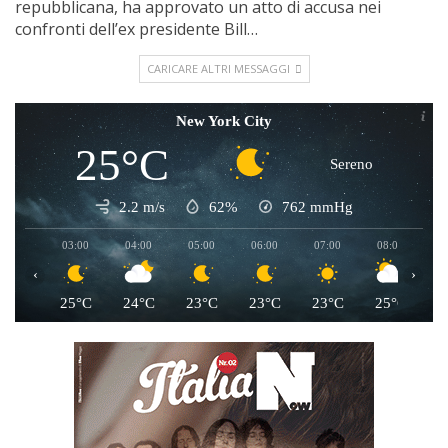
repubblicana, ha approvato un atto di accusa nei
confronti dell’ex presidente Bill…
CARICARE ALTRI MESSAGGI
New York City
25°C
Sereno
2.2 m/s
62%
762
mmHg
03:00
04:00
05:00
06:00
07:00
08:00
0
‹
›
25°C
24°C
23°C
23°C
23°C
25°C
2