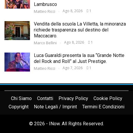
Lambrusco
Ago 8, 2026
1
Matteo Ricci
Vendita della scuola La Villetta, la minoranza
richiede trasparenza sul destino del
Maccacaro.
Ago 8, 2026
1
Marco Bellini
Luca Guaraldi presenta la sua “Grande Notte
del Rock and Roll” al Just Prestige.
Ago 7, 2026
1
Matteo Ricci
Chi Siamo
Contatti
Privacy Policy
Cookie Policy
Copyright
Note Legali / Imprint
Termini E Condizioni
© 2026 - INow. All Rights Reserved.