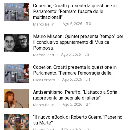
Coperion, Croatti presenta la questione in
Parlamento: “Fermare l’uscita delle
multinazionali”
Ago 6, 2026
0
Marco Bellini
Mauro Missoni Quintet presenta “tempo” per
il conclusivo appuntamento di Musica
Pomposa.
Ago 5, 2026
3
Matteo Ricci
Coperion, Croatti presenta la questione in
Parlamento: “Fermare l’emorragia delle…
Ago 5, 2026
1
Luca Ferraro
Antisemitismo, Peruffo: “L’attacco a Sofia
rappresenta un segnale di allerta”
Ago 5, 2026
1
Marco Bellini
“Il nuovo eBook di Roberto Guerra, ‘Paperino
su Marte'”
Ago 5, 2026
2
Matteo Ricci