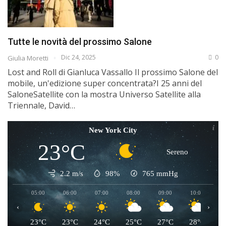
Tutte le novità del prossimo Salone
Dic 24, 2025
0
Giulia Moretti
Lost and Roll di Gianluca Vassallo Il prossimo Salone del
mobile, un'edizione super concentrata?I 25 anni del
SaloneSatellite con la mostra Universo Satellite alla
Triennale, David…
New York City
23°C
Sereno
2.2 m/s
98%
765
mmHg
05:00
06:00
07:00
08:00
09:00
10:00
1
‹
›
23°C
23°C
24°C
25°C
27°C
28°C
2