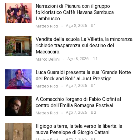
Narrazioni di Pianura con il gruppo
folkloristico Caffè Havana Sambuca
Lambrusco
Ago 8, 2026
1
Matteo Ricci
Vendita della scuola La Villetta, la minoranza
richiede trasparenza sul destino del
Maccacaro.
Ago 8, 2026
1
Marco Bellini
Luca Guaraldi presenta la sua “Grande Notte
del Rock and Roll” al Just Prestige.
Ago 7, 2026
1
Matteo Ricci
A Comacchio l’organo di Fabio Ciofini al
centro dell’Emilia Romagna Festival
Ago 7, 2026
2
Matteo Ricci
Il giogo a terra, la tela verso la libertà: la
nuova Penelope di Giorgio Cattani
Ago 7, 2026
0
Matteo Ricci