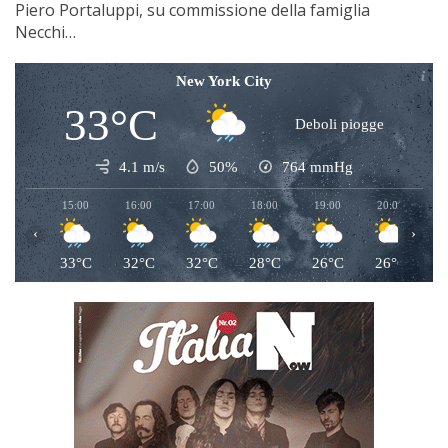
Piero Portaluppi, su commissione della famiglia
Necchi…
New York City
33°C
Deboli piogge
4.1 m/s
50%
764
mmHg
15:00
16:00
17:00
18:00
19:00
20:00
2
‹
›
33°C
32°C
32°C
28°C
26°C
26°C
2