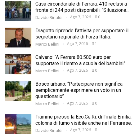
Casa circondariale di Ferrara, 410 reclusi a
fronte di 244 posti disponibili: “Situazione…
Ago 7, 2026
0
Davide Rinaldi
Dragotto riprende l’attività per supportare il
segretario regionale di Forza Italia.
Ago 7, 2026
1
Marco Bellini
Calvano: “A Ferrara 80.500 euro per
supportare il rientro a scuola dei bambini”
Ago 7, 2026
0
Marco Bellini
Bosco urbano: “Partecipare non significa
semplicemente esprimere un voto in un
questionario”
Ago 7, 2026
0
Marco Bellini
Fiamme presso la Eco.Ge.Ri. di Finale Emilia,
colonna di fumo visibile anche nel Ferrarese.
Ago 7, 2026
1
Davide Rinaldi