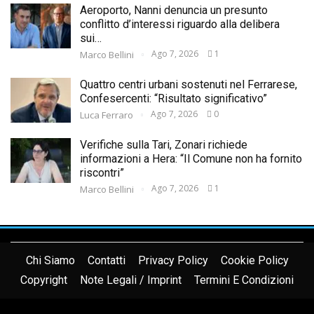
Aeroporto, Nanni denuncia un presunto
conflitto d’interessi riguardo alla delibera
sui…
Ago 7, 2026
1
Marco Bellini
Quattro centri urbani sostenuti nel Ferrarese,
Confesercenti: “Risultato significativo”
Ago 7, 2026
0
Luca Ferraro
Verifiche sulla Tari, Zonari richiede
informazioni a Hera: “Il Comune non ha fornito
riscontri”
Ago 7, 2026
1
Marco Bellini
Chi Siamo
Contatti
Privacy Policy
Cookie Policy
Copyright
Note Legali / Imprint
Termini E Condizioni