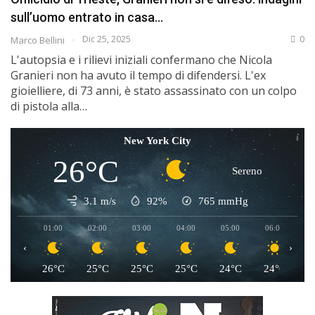
sull’uomo entrato in casa…
Dic 25, 2025
0
Marco Bellini
L'autopsia e i rilievi iniziali confermano che Nicola
Granieri non ha avuto il tempo di difendersi. L'ex
gioielliere, di 73 anni, è stato assassinato con un colpo
di pistola alla…
New York City
26°C
Sereno
3.1 m/s
92%
765
mmHg
01:00
02:00
03:00
04:00
05:00
06:00
0
‹
›
26°C
25°C
25°C
25°C
24°C
24°C
2