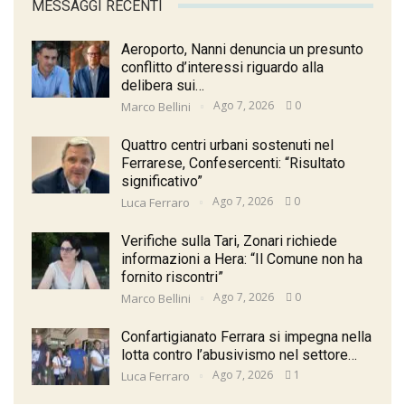
MESSAGGI RECENTI
Aeroporto, Nanni denuncia un presunto
conflitto d’interessi riguardo alla
delibera sui…
Ago 7, 2026
0
Marco Bellini
Quattro centri urbani sostenuti nel
Ferrarese, Confesercenti: “Risultato
significativo”
Ago 7, 2026
0
Luca Ferraro
Verifiche sulla Tari, Zonari richiede
informazioni a Hera: “Il Comune non ha
fornito riscontri”
Ago 7, 2026
0
Marco Bellini
Confartigianato Ferrara si impegna nella
lotta contro l’abusivismo nel settore…
Ago 7, 2026
1
Luca Ferraro