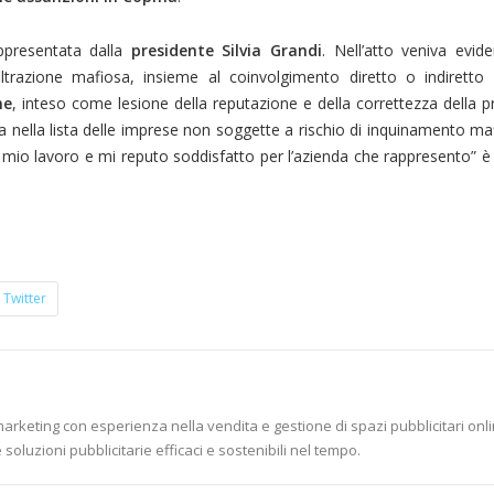
ppresentata dalla
presidente Silvia Grandi
. Nell’atto veniva evi
ltrazione mafiosa, insieme al coinvolgimento diretto o indiretto 
ne
, inteso come lesione della reputazione e della correttezza della pr
ta nella lista delle imprese non soggette a rischio di inquinamento maf
 il mio lavoro e mi reputo soddisfatto per l’azienda che rappresento” 
Twitter
marketing con esperienza nella vendita e gestione di spazi pubblicitari onli
soluzioni pubblicitarie efficaci e sostenibili nel tempo.