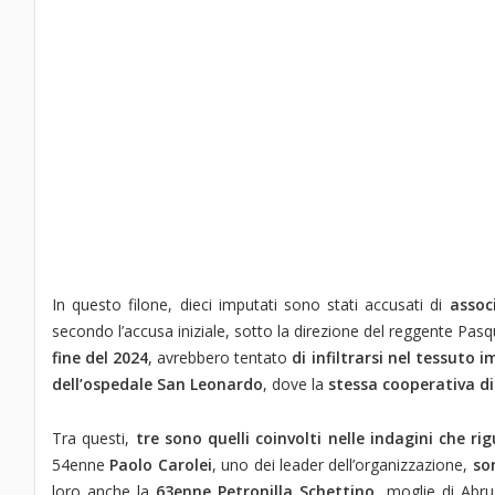
In questo filone, dieci imputati sono stati accusati di
assoc
secondo l’accusa iniziale, sotto la direzione del reggente Pas
fine del 2024
, avrebbero tentato
di infiltrarsi nel tessuto
dell’ospedale San Leonardo
, dove la
stessa cooperativa di
Tra questi,
tre sono quelli coinvolti nelle indagini che 
54enne
Paolo Carolei
, uno dei leader dell’organizzazione,
son
loro anche la
63enne Petronilla Schettino
, moglie di Abru