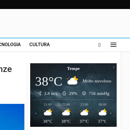
CNOLOGIA
CULTURA
nze
Tempe
38°C
Molto nuvoloso
3.8 m/s
29%
756
mmHg
21:00
22:00
23:00
00:00
01:00
‹
›
38°C
38°C
37°C
37°C
37°C