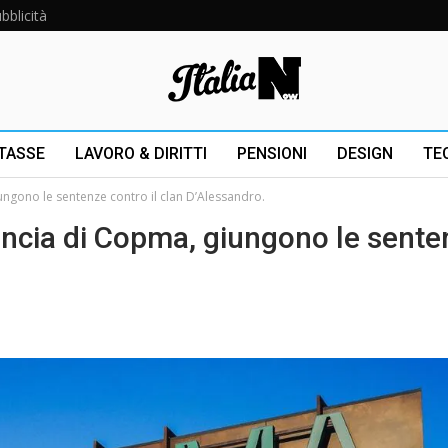
bblicità
 TASSE
LAVORO & DIRITTI
PENSIONI
DESIGN
TE
ngono le sentenze contro il clan D’Alessandro.
uncia di Copma, giungono le sente