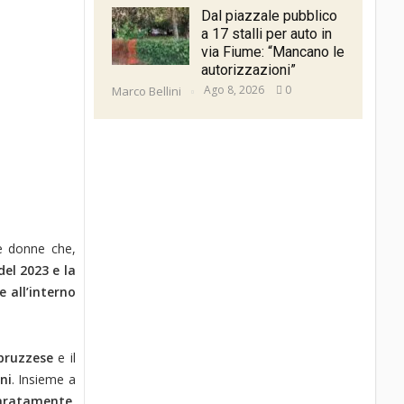
Dal piazzale pubblico
a 17 stalli per auto in
via Fiume: “Mancano le
autorizzazioni”
Ago 8, 2026
0
Marco Bellini
e donne che,
 del 2023 e la
e all’interno
bruzzese
e il
ni
. Insieme a
paratamente
,