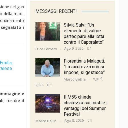
isione del gup
MESSAGGI RECENTI
o della maxi-
coordinamento
Silvia Salvi: “Un
a
segnalato i
elemento di valore
partecipare alla lotta
contro il Caporalato”
Ago 9, 2026
1
Luca Ferraro
Fiorentini a Malaguti:
Emilia,
“La sicurezza non si
rarese.
impone, si gestisce”
Ago 9,
Marco Bellini
2026
1
d’immagine e
Il M5S chiede
li
, mentre il
chiarezza sui costi e i
vantaggi del Summer
Festival.
Ago 8, 2026
1
Marco Bellini