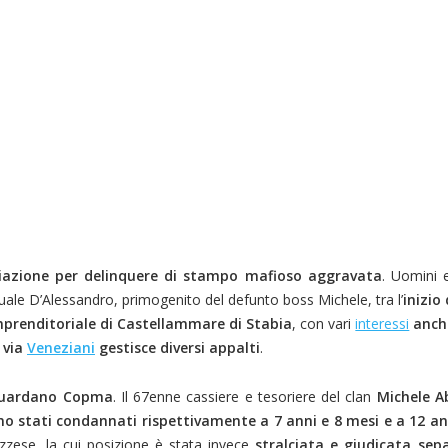
iazione per delinquere di stampo mafioso aggravata
. Uomini 
quale D’Alessandro, primogenito del defunto boss Michele, tra l’
inizio
 imprenditoriale di Castellammare di Stabia
, con vari
interessi
anch
 via
Veneziani
gestisce diversi appalti
.
riguardano Copma
. Il 67enne cassiere e tesoriere del clan
Michele A
o stati condannati rispettivamente a 7 anni e 8 mesi e a 12 an
zzese, la cui posizione è stata invece
stralciata e giudicata se