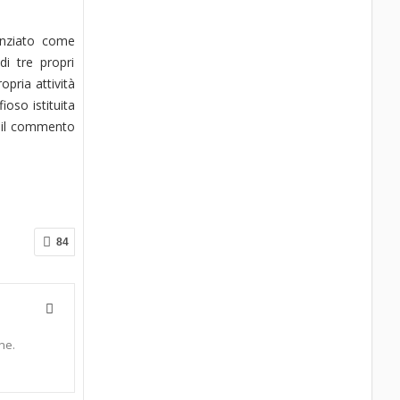
denziato come
di tre propri
opria attività
ioso istituita
è il commento
84
ne.