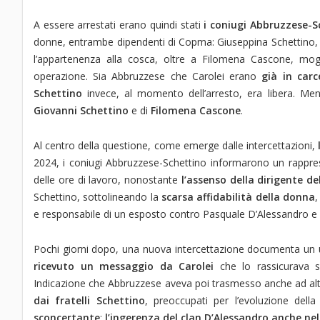
A essere arrestati erano quindi stati
i coniugi Abbruzzese-S
donne, entrambe dipendenti di Copma: Giuseppina Schettino, r
l’appartenenza alla cosca, oltre a Filomena Cascone, mogl
operazione. Sia Abbruzzese che Carolei erano
già in carc
Schettino
invece, al momento dell’arresto, era libera. Men
Giovanni Schettino
e di
Filomena Cascone
.
Al centro della questione, come emerge dalle intercettazioni,
l
2024, i coniugi Abbruzzese-Schettino informarono un rappres
delle ore di lavoro, nonostante
l’assenso della dirigente de
Schettino, sottolineando la
scarsa affidabilità della donna
,
e responsabile di un esposto contro Pasquale D’Alessandro e 
Pochi giorni dopo, una nuova intercettazione documenta un ul
ricevuto un messaggio da Carolei
che lo rassicurava s
Indicazione che Abbruzzese aveva poi trasmesso anche ad altri
dai fratelli Schettino
, preoccupati per l’evoluzione della
sconcertante
:
l’ingerenza del clan D’Alessandro anche ne