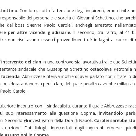
chettino
. Con loro, sotto l’attenzione degli inquirenti, erano finite a
esponsabile del personale e sorella di Giovanni Schettino, che avreb
ie del boss 54enne Paolo Carolei, anch’egli arrestato nell’ambito
ere per altre vicende giudiziarie
. Il secondo, tra l’altro, al 41 b
tre non risultavano esserci provvedimenti né indagini a carico di
’intervento del clan
in una controversia lavorativa tra le due Schettin
entante sindacale che Giuseppina Schettino ostacolava Petronilla n
ll’azienda
. Abbruzzese riferiva inoltre di aver parlato con il fratello di
 considerata dannosa per il clan, del quale peraltro avrebbe millantato
Paolo Carolei.
teriore incontro con il sindacalista, durante il quale Abbruzzese ra
ul suo interessamento alla questione Copma,
invitandolo però 
. Secondo gli investigatori della Dda di Napoli,
Carolei sarebbe sta
 situazione. Dai dialoghi intercettati dagli inquirenti emerse qui
lle assunzioni in Copma
.