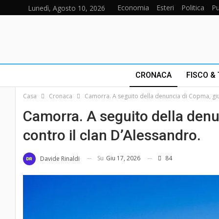
Economia
Esteri
Politica
Pu
Lunedì, Agosto 10, 2026
CRONACA
FISCO &
Casa
Cronaca
Camorra. A seguito della denuncia di Copma, giu
Camorra. A seguito della den
contro il clan D’Alessandro.
Su
Giu 17, 2026
84
Davide Rinaldi