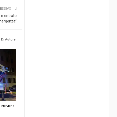
CESSIVO
n è entrato
emergenza”
i Di Autore
interviene