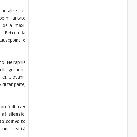
nche altre due
be millantato
 della maxi-
is.
Petronilla
 Giuseppina e
o. Nell’aprile
ella gestione
 lei, Giovanni
 di far parte,
ccontò di
aver
al silenzio
.
to coinvolto
ndi una
realtà