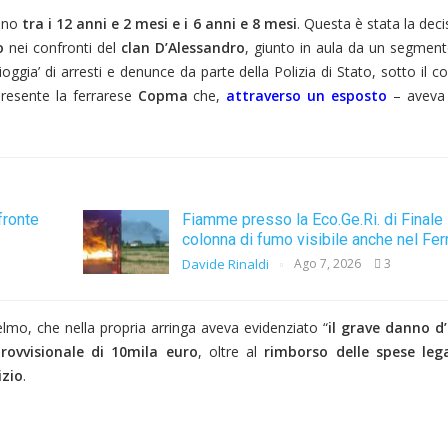
ano
tra i 12 anni e 2 mesi e i 6 anni e 8 mesi
. Questa è stata la dec
o
nei confronti del
clan D’Alessandro
, giunto in aula da un segment
ggia’ di arresti e denunce da parte della Polizia di Stato, sotto il 
resente la ferrarese
Copma
che,
attraverso un esposto
– avev
fronte
Fiamme presso la Eco.Ge.Ri. di Finale 
colonna di fumo visibile anche nel Fer
Davide Rinaldi
Ago 7, 2026
3
selmo, che nella propria arringa aveva evidenziato “
il grave danno 
rovvisionale di 10mila euro
, oltre al
rimborso delle spese lega
izio
.