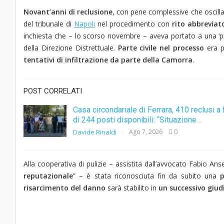
Novant’anni di reclusione
, con pene complessive che oscill
del tribunale di
Napoli
nel procedimento con
rito abbreviat
inchiesta che – lo scorso novembre – aveva portato a una ‘pio
della Direzione Distrettuale.
Parte civile nel processo
era p
tentativi di infiltrazione da parte della Camorra
.
POST CORRELATI
Casa circondariale di Ferrara, 410 reclusi a 
di 244 posti disponibili: “Situazione…
Davide Rinaldi
Ago 7, 2026
0
Alla cooperativa di pulizie – assistita dall’avvocato Fabio An
reputazionale
” – è stata riconosciuta fin da subito una
p
risarcimento del danno
sarà stabilito in
un successivo giud