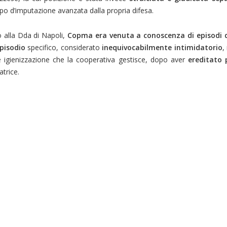
apo d’imputazione avanzata dalla propria difesa.
o alla Dda di Napoli,
Copma era venuta a conoscenza di episodi d
pisodio
specifico, considerato
inequivocabilmente intimidatorio
,
a e igienizzazione che la cooperativa gestisce, dopo aver
ereditato 
trice.