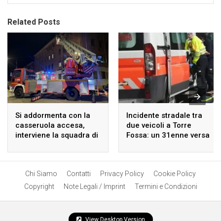
Related Posts
Si addormenta con la
Incidente stradale tra
casseruola accesa,
due veicoli a Torre
interviene la squadra di
Fossa: un 31enne versa
emergenza in via
in gravi condizioni.
Oroboni.
Chi Siamo
Contatti
Privacy Policy
Cookie Policy
Copyright
Note Legali / Imprint
Termini e Condizioni
View Desktop Version