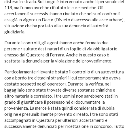
disteso in strada. Sul luogo è intervenuto anche il personale del
118, ma l’uomo avrebbe rifiutato le cure mediche. Gli
accertamenti successivi hanno rivelato che nei suoi confronti
era già in vigore un Dacur (Divieto di accesso alle aree urbane),
situazione che ha portato alla sua denuncia all’autorità
giudiziaria.
Durante i controlli, gli agenti hanno anche fermato due
persone risultate destinatari di un foglio di via obbligatorio
emesso dal Questore di Ferrara. Anche in questo caso è
scattata la denuncia per la violazione del provvedimento.
Particolarmente rilevante è stato il controllo di un’autovettura
con a bordo tre cittadini stranieri il cui comportamento aveva
destato sospetti negli operatori. Durante la verifica, nel
bagagliaio sono state trovate diverse sostanze chimiche e
altro materiale correlato. I tre uomini non sarebbero stati in
grado di giustificare il possesso né di documentare la
provenienza. La merce è stata quindi considerata di dubbia
origine e presumibilmente provento di reato. I tre sono stati
accompagnati in Questura per ulteriori accertamenti e
successivamente denunciati per ricettazione in concorso. Tutto