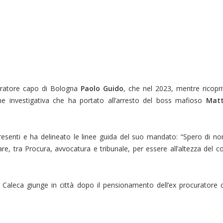
curatore capo di Bologna
Paolo Guido
, che nel 2023, mentre ricopriv
ne investigativa che ha portato all’arresto del boss mafioso
Matt
resenti e ha delineato le linee guida del suo mandato: “Spero di no
are, tra Procura, avvocatura e tribunale, per essere all’altezza del c
2, Caleca giunge in città dopo il pensionamento dell’ex procuratore