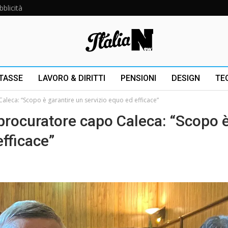
bblicità
 TASSE
LAVORO & DIRITTI
PENSIONI
DESIGN
TE
Caleca: “Scopo è garantire un servizio equo ed efficace”
 procuratore capo Caleca: “Scopo 
efficace”