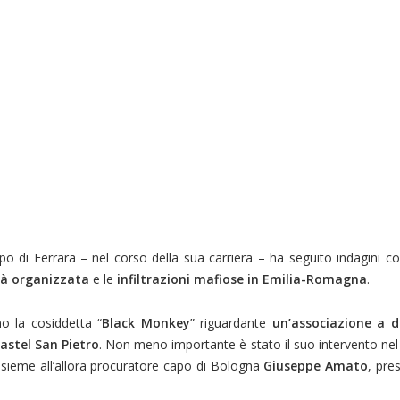
po di Ferrara – nel corso della sua carriera – ha seguito indagini c
tà organizzata
e le
infiltrazioni mafiose in Emilia-Romagna
.
no la cosiddetta “
Black Monkey
” riguardante
un’associazione a d
astel San Pietro
. Non meno importante è stato il suo intervento ne
insieme all’allora procuratore capo di Bologna
Giuseppe Amato
, pre