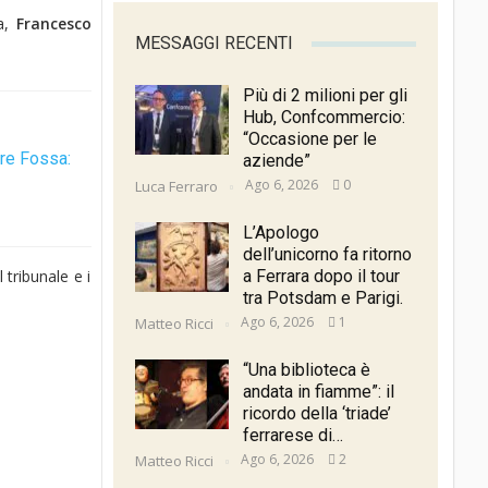
ra,
Francesco
MESSAGGI RECENTI
Più di 2 milioni per gli
Hub, Confcommercio:
“Occasione per le
rre Fossa:
aziende”
Ago 6, 2026
0
Luca Ferraro
L’Apologo
dell’unicorno fa ritorno
 tribunale e i
a Ferrara dopo il tour
tra Potsdam e Parigi.
Ago 6, 2026
1
Matteo Ricci
“Una biblioteca è
andata in fiamme”: il
ricordo della ‘triade’
ferrarese di…
Ago 6, 2026
2
Matteo Ricci