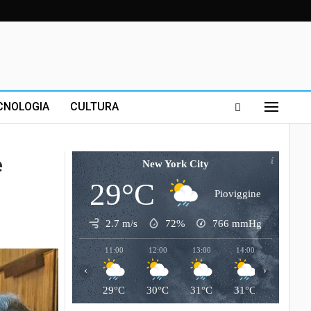
CNOLOGIA
CULTURA
è
New York City
29°C
Pioviggine
2.7 m/s
72%
766
mmHg
11:00
12:00
13:00
14:00
15:00
‹
›
29°C
30°C
31°C
31°C
31°C