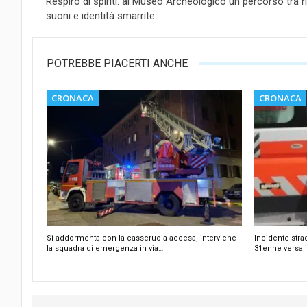
Respiro di spiriti: al Museo Archeologico un percorso tra ri
suoni e identità smarrite
POTREBBE PIACERTI ANCHE
CRONACA
CRONACA
Si addormenta con la casseruola accesa, interviene
Incidente stra
la squadra di emergenza in via…
31enne versa i