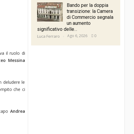
Bando per la doppia
transizione: la Camera
di Commercio segnala
un aumento
significativo delle…
Ago 6, 2026
0
Luca Ferraro
a il ruolo di
eo Messina
n deludere le
ompito che ci
 capo
Andrea