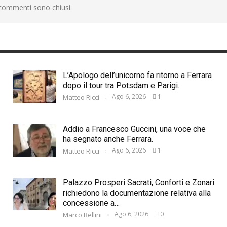
 commenti sono chiusi.
L’Apologo dell’unicorno fa ritorno a Ferrara
dopo il tour tra Potsdam e Parigi.
Ago 6, 2026
1
Matteo Ricci
Addio a Francesco Guccini, una voce che
ha segnato anche Ferrara.
Ago 6, 2026
1
Matteo Ricci
Palazzo Prosperi Sacrati, Conforti e Zonari
richiedono la documentazione relativa alla
concessione a…
Ago 6, 2026
0
Marco Bellini