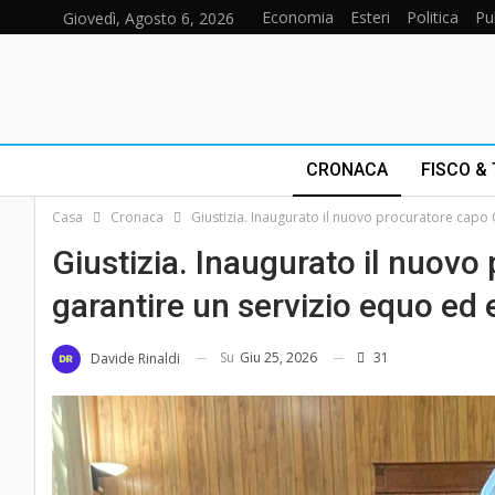
Economia
Esteri
Politica
Pu
Giovedì, Agosto 6, 2026
CRONACA
FISCO &
Casa
Cronaca
Giustizia. Inaugurato il nuovo procuratore capo 
Giustizia. Inaugurato il nuovo
garantire un servizio equo ed 
Su
Giu 25, 2026
31
Davide Rinaldi