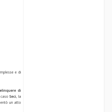
omplesse e di
elinquere di
l caso
Seci
, la
sentò un atto