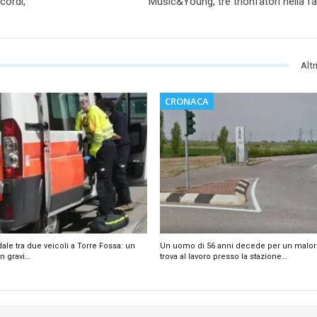
cordi,
Music&Young, tre trionfatori nella fa
Altr
CRONACA
dale tra due veicoli a Torre Fossa: un
Un uomo di 56 anni decede per un malor
n gravi…
trova al lavoro presso la stazione…