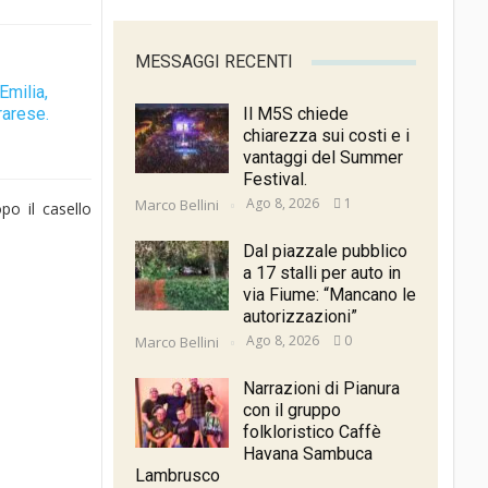
MESSAGGI RECENTI
Emilia,
rarese.
Il M5S chiede
chiarezza sui costi e i
vantaggi del Summer
Festival.
Ago 8, 2026
1
Marco Bellini
po il casello
Dal piazzale pubblico
a 17 stalli per auto in
via Fiume: “Mancano le
autorizzazioni”
Ago 8, 2026
0
Marco Bellini
Narrazioni di Pianura
con il gruppo
folkloristico Caffè
Havana Sambuca
Lambrusco