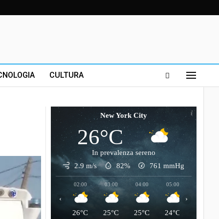
CNOLOGIA
CULTURA
New York City
26°C
In prevalenza sereno
2.9 m/s
82%
761
mmHg
02:00
03:00
04:00
05:00
06:00
‹
›
26°C
25°C
25°C
24°C
24°C