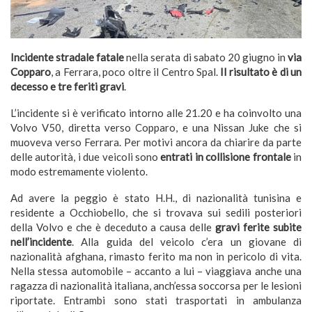
Incidente stradale fatale
nella serata di sabato 20 giugno in
via
Copparo
, a Ferrara, poco oltre il Centro Spal.
Il risultato è di un
decesso e tre feriti gravi
.
L’incidente si è verificato intorno alle 21.20 e ha coinvolto una
Volvo V50, diretta verso Copparo, e una Nissan Juke che si
muoveva verso Ferrara. Per motivi ancora da chiarire da parte
delle autorità, i due veicoli sono
entrati in collisione frontale
in
modo estremamente violento.
Ad avere la peggio è stato H.H., di nazionalità tunisina e
residente a Occhiobello, che si trovava sui sedili posteriori
della Volvo e che è deceduto a causa delle
gravi ferite subite
nell’incidente
. Alla guida del veicolo c’era un giovane di
nazionalità afghana, rimasto ferito ma non in pericolo di vita.
Nella stessa automobile – accanto a lui – viaggiava anche una
ragazza di nazionalità italiana, anch’essa soccorsa per le lesioni
riportate. Entrambi sono stati trasportati in ambulanza