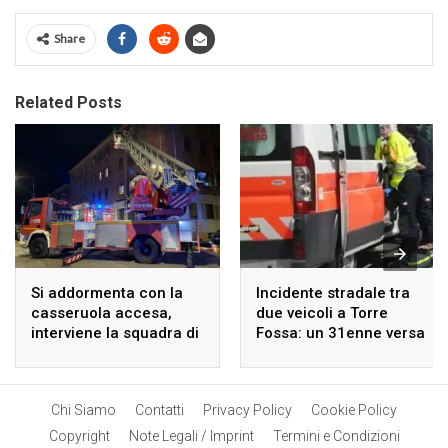
Share
Related Posts
Si addormenta con la
Incidente stradale tra
casseruola accesa,
due veicoli a Torre
interviene la squadra di
Fossa: un 31enne versa
emergenza in via
in gravi condizioni.
Oroboni.
Chi Siamo
Contatti
Privacy Policy
Cookie Policy
Copyright
Note Legali / Imprint
Termini e Condizioni