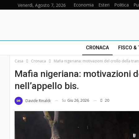
Economia
Esteri
Politica
Pu
Venerdì, Agosto 7, 2026
CRONACA
FISCO &
Casa
Cronaca
Mafia nigeriana: motivazioni del crollo della tran
Mafia nigeriana: motivazioni de
nell’appello bis.
Su
Giu 26, 2026
20
Davide Rinaldi