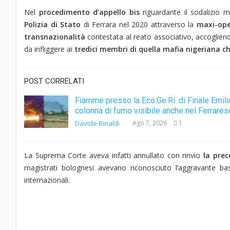
Nel
procedimento d’appello bis
riguardante il sodalizio 
Polizia di Stato
di Ferrara nel 2020 attraverso la
maxi-ope
transnazionalità
contestata al reato associativo, accogliendo 
da infliggere ai
tredici membri di quella mafia nigeriana c
POST CORRELATI
Fiamme presso la Eco.Ge.Ri. di Finale Emili
colonna di fumo visibile anche nel Ferrares
Davide Rinaldi
Ago 7, 2026
1
La Suprema Corte aveva infatti annullato con rinvio
la pre
magistrati bolognesi avevano riconosciuto l’aggravante bas
internazionali.