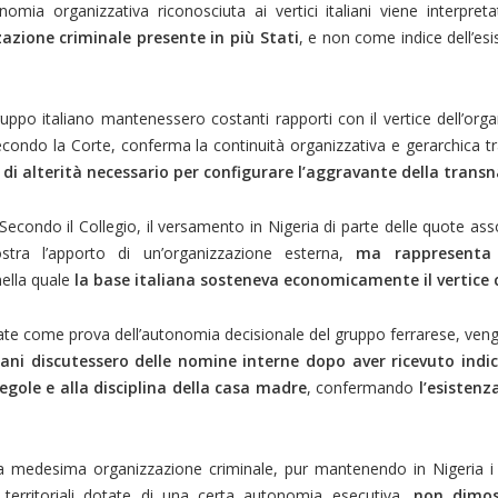
nomia organizzativa riconosciuta ai vertici italiani viene interpret
zazione criminale presente in più Stati
, e non come indice dell’es
uppo italiano mantenessero costanti rapporti con il vertice dell’orga
econdo la Corte, conferma la continuità organizzativa e gerarchica tra
di alterità necessario per configurare l’aggravante della transn
condo il Collegio, il versamento in Nigeria di parte delle quote asso
stra l’apporto di un’organizzazione esterna,
ma rappresenta 
nella quale
la base italiana sosteneva economicamente il vertice 
zate come prova dell’autonomia decisionale del gruppo ferrarese, vengo
liani discutessero delle nomine interne dopo aver ricevuto indic
egole e alla disciplina della casa madre
, confermando
l’esistenz
una medesima organizzazione criminale, pur mantenendo in Nigeria i p
ni territoriali dotate di una certa autonomia esecutiva,
non dimost