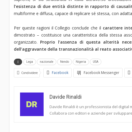
l’esistenza di due entità distinte in rapporto di causali
multiforme e diffusa, capace di replicare sé stessa, con adattamen
Per queste ragioni il Collegio conclude che il
carattere int
dimostrato – costituisce una caratteristica della stessa a
organizzato.
Proprio l’assenza di questa alterità nece
dell’aggravante della transnazionalità al reato associati
Lega
nazionale
Nendo
Nigeria
USA
Facebook
Facebook Messenger
Condividere
Davide Rinaldi
Davide Rinaldi è un professionista del digital 
Collabora con editori e aziende per sviluppare 