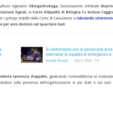
mafioso nigeriano
Vikings/Arobaga
, l’associazione criminale
disarti
razione Signal
, la
Corte d’Appello di Bologna
ha
escluso l’aggr
i principi stabiliti dalla Corte di Cassazione e
riducendo ulteriorm
he per anni dominò nel quartiere Gad
.
a,
Si addormenta con la casseruola acce
e.
interviene la squadra di emergenza in 
Davide Rinaldi
Ago 5, 2026
0
cedente sentenza d’appello
, giudicando contraddittoria la motivazi
andosi sulla presenza dell’organizzazione in più Stati e sui suoi