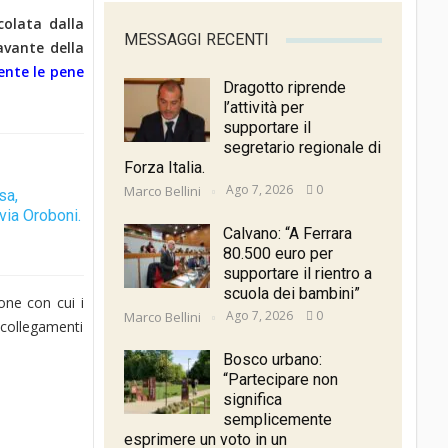
colata dalla
MESSAGGI RECENTI
avante della
ente le pene
Dragotto riprende
l’attività per
supportare il
segretario regionale di
Forza Italia.
Ago 7, 2026
0
Marco Bellini
sa,
via Oroboni.
Calvano: “A Ferrara
80.500 euro per
supportare il rientro a
scuola dei bambini”
one con cui i
Ago 7, 2026
0
Marco Bellini
 collegamenti
Bosco urbano:
“Partecipare non
significa
semplicemente
esprimere un voto in un