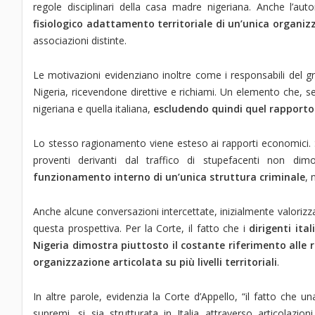
regole disciplinari della casa madre nigeriana. Anche l’auto
fisiologico adattamento territoriale di un’unica organiz
associazioni distinte.
Le motivazioni evidenziano inoltre come i responsabili del gr
Nigeria, ricevendone direttive e richiami. Un elemento che, s
nigeriana e quella italiana,
escludendo quindi quel rapporto 
Lo stesso ragionamento viene esteso ai rapporti economici. Se
proventi derivanti dal traffico di stupefacenti non dimo
funzionamento interno di un’unica struttura criminale
, 
Anche alcune conversazioni intercettate, inizialmente valoriz
questa prospettiva. Per la Corte, il fatto che i
dirigenti ita
Nigeria dimostra piuttosto il costante riferimento alle r
organizzazione articolata su più livelli territoriali
.
In altre parole, evidenzia la Corte d’Appello, “il fatto che 
supremi, si sia strutturata in Italia attraverso articolazio