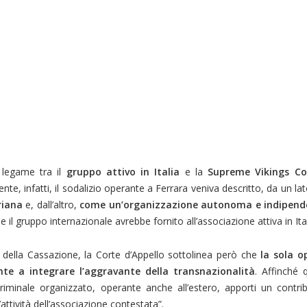
l legame tra il
gruppo attivo in Italia
e la
Supreme Vikings Con
nte, infatti, il sodalizio operante a Ferrara veniva descritto, da un l
riana
e, dall’altro,
come un’organizzazione autonoma e indipend
il gruppo internazionale avrebbe fornito all’associazione attiva in Ital
 della Cassazione, la Corte d’Appello sottolinea però che
la sola op
nte a integrare l’aggravante della transnazionalità
. Affinché
iminale organizzato, operante anche all’estero, apporti un contri
ttività dell’associazione contestata”.