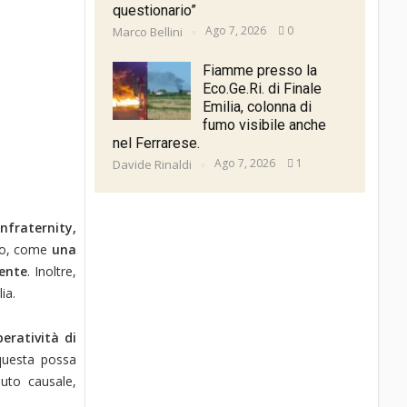
questionario”
Ago 7, 2026
0
Marco Bellini
Fiamme presso la
Eco.Ge.Ri. di Finale
Emilia, colonna di
fumo visibile anche
nel Ferrarese.
Ago 7, 2026
1
Davide Rinaldi
fraternity,
ato, come
una
ente
. Inoltre,
ia.
eratività di
 questa possa
buto causale,