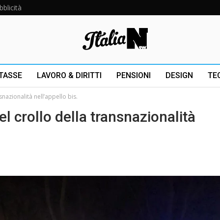
bblicità
 TASSE
LAVORO & DIRITTI
PENSIONI
DESIGN
TE
snazionalità nell’appello bis.
l crollo della transnazionalità