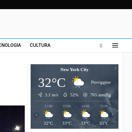
CNOLOGIA
CULTURA
New York City
32°C
Pioviggine
3.1 m/s
52%
765
mmHg
12:00
13:00
14:00
15:00
16:00
‹
›
32°C
33°C
33°C
33°C
32°C