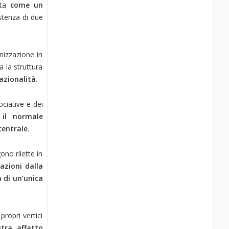
ata
come un
istenza di due
nizzazione in
 la struttura
azionalità
.
ciative e dei
il normale
centrale
.
no rilette in
azioni dalla
a di un’unica
ropri vertici
ra affatto