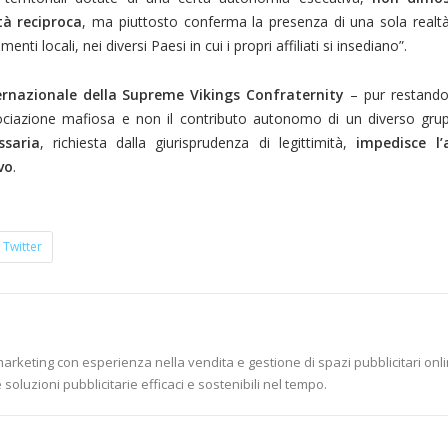
tà reciproca
, ma piuttosto conferma la presenza di una sola realtà
ti locali, nei diversi Paesi in cui i propri affiliati si insediano”.
ernazionale della Supreme Vikings Confraternity
– pur restand
ssociazione mafiosa e non il contributo autonomo di un diverso gru
ssaria
, richiesta dalla giurisprudenza di legittimità,
impedisce l’
vo
.
Twitter
marketing con esperienza nella vendita e gestione di spazi pubblicitari onli
soluzioni pubblicitarie efficaci e sostenibili nel tempo.