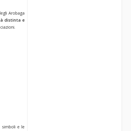
 degli Arobaga
tà distinta e
ciazioni.
i simboli e le