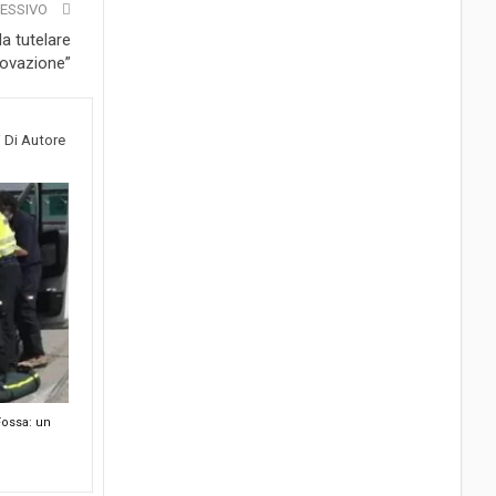
CESSIVO
da tutelare
novazione”
i Di Autore
Fossa: un