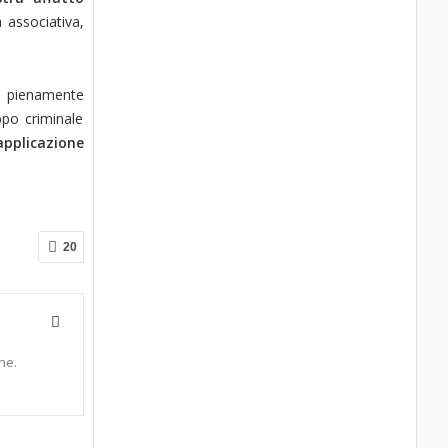
 associativa,
o pienamente
ppo criminale
applicazione
20
ne.