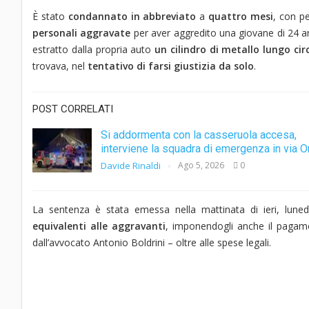
È stato
condannato in abbreviato
a
quattro mesi
, con p
personali aggravate
per aver aggredito una giovane di 24 ann
estratto dalla propria auto
un cilindro di metallo lungo cir
trovava, nel
tentativo di farsi giustizia da solo
.
POST CORRELATI
Si addormenta con la casseruola accesa,
interviene la squadra di emergenza in via O
Davide Rinaldi
Ago 5, 2026
0
La sentenza è stata emessa nella mattinata di ieri, lunedì
equivalenti alle aggravanti
, imponendogli anche il pagam
dall’avvocato Antonio Boldrini – oltre alle spese legali.