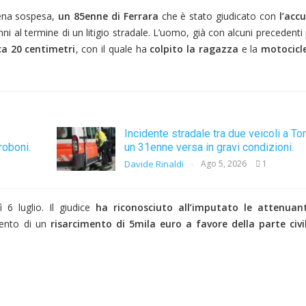
ena sospesa,
un 85enne di Ferrara
che è stato giudicato con
l’accu
i al termine di un litigio stradale. L’uomo, già con alcuni precedenti
ca 20 centimetri
, con il quale ha
colpito la ragazza
e la
motocicl
Incidente stradale tra due veicoli a To
roboni.
un 31enne versa in gravi condizioni.
Davide Rinaldi
Ago 5, 2026
1
 6 luglio. Il giudice
ha riconosciuto all’imputato le attenuan
ento di un
risarcimento di 5mila euro a favore della parte civi