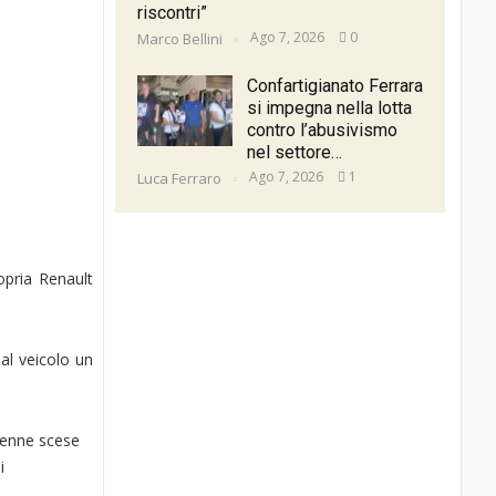
riscontri”
Ago 7, 2026
0
Marco Bellini
Confartigianato Ferrara
si impegna nella lotta
contro l’abusivismo
nel settore…
Ago 7, 2026
1
Luca Ferraro
ropria Renault
dal veicolo un
24enne scese
i