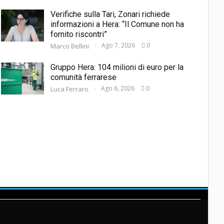
Verifiche sulla Tari, Zonari richiede
informazioni a Hera: “Il Comune non ha
fornito riscontri”
Ago 7, 2026
0
Marco Bellini
Gruppo Hera: 104 milioni di euro per la
comunità ferrarese
Ago 6, 2026
0
Luca Ferraro