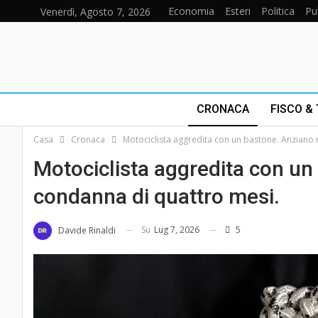
Economia
Esteri
Politica
Pu
Venerdì, Agosto 7, 2026
CRONACA
FISCO &
Casa
Cronaca
Motociclista aggredita con un bastone. Anziano 
Motociclista aggredita con un
condanna di quattro mesi.
Su
Lug 7, 2026
5
Davide Rinaldi