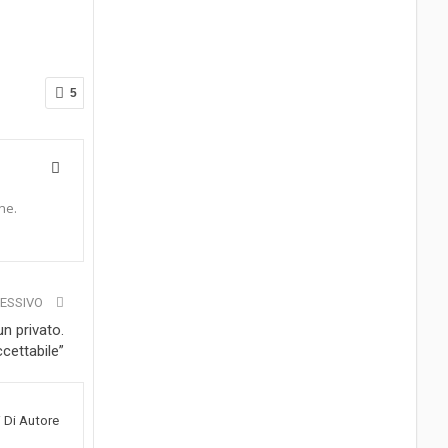
5
ne.
CESSIVO
un privato.
ccettabile”
i Di Autore