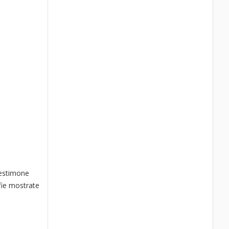
testimone
afie mostrate