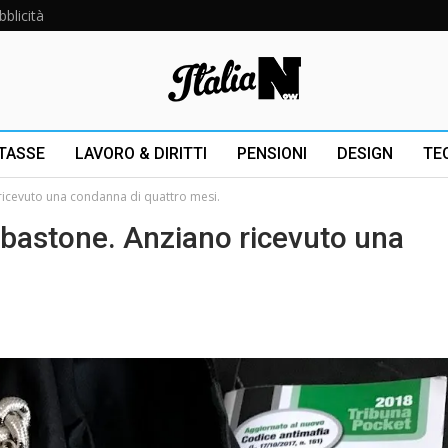
bblicità
 TASSE
LAVORO & DIRITTI
PENSIONI
DESIGN
TE
ricevuto una condanna di quattro mesi.
 bastone. Anziano ricevuto una