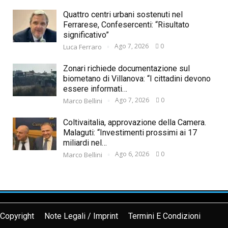
Quattro centri urbani sostenuti nel
Ferrarese, Confesercenti: “Risultato
significativo”
Ago 7, 2026
0
Luca Ferraro
Zonari richiede documentazione sul
biometano di Villanova: “I cittadini devono
essere informati…
Ago 7, 2026
0
Marco Bellini
Coltivaitalia, approvazione della Camera.
Malaguti: “Investimenti prossimi ai 17
miliardi nel…
Ago 6, 2026
0
Marco Bellini
Copyright
Note Legali / Imprint
Termini E Condizioni