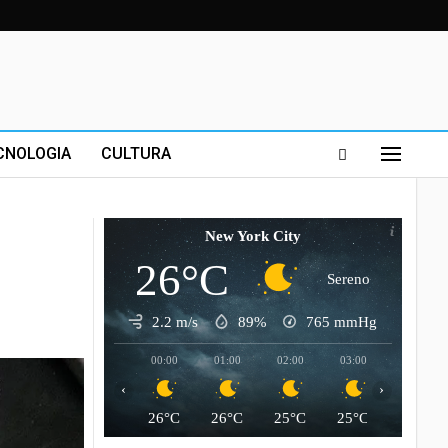
CNOLOGIA
CULTURA
New York City
26°C
Sereno
2.2 m/s
89%
765
mmHg
00:00
01:00
02:00
03:00
04:00
‹
›
26°C
26°C
25°C
25°C
25°C