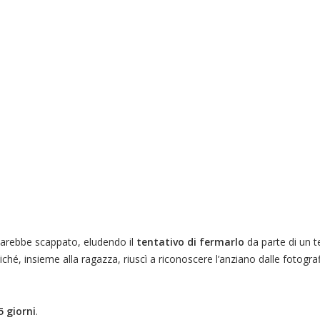
 sarebbe scappato, eludendo il
tentativo di fermarlo
da parte di un 
iché, insieme alla ragazza, riuscì a riconoscere l’anziano dalle fotogr
5 giorni
.