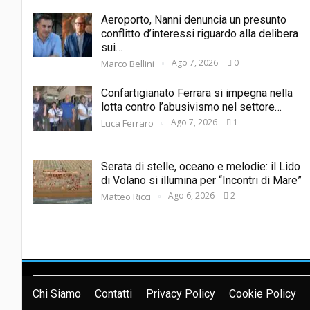
Aeroporto, Nanni denuncia un presunto
conflitto d’interessi riguardo alla delibera
sui…
Ago 7, 2026
0
Marco Bellini
Confartigianato Ferrara si impegna nella
lotta contro l’abusivismo nel settore…
Ago 7, 2026
1
Luca Ferraro
Serata di stelle, oceano e melodie: il Lido
di Volano si illumina per “Incontri di Mare”
Ago 6, 2026
2
Matteo Ricci
Chi Siamo
Contatti
Privacy Policy
Cookie Policy