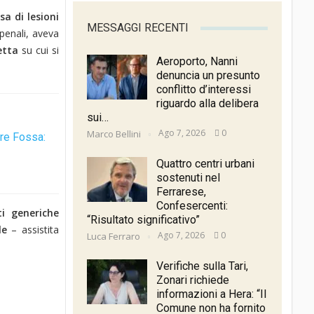
sa di lesioni
MESSAGGI RECENTI
 penali, aveva
etta
su cui si
Aeroporto, Nanni
denuncia un presunto
conflitto d’interessi
riguardo alla delibera
sui…
Ago 7, 2026
0
Marco Bellini
rre Fossa:
Quattro centri urbani
sostenuti nel
Ferrarese,
Confesercenti:
ti generiche
“Risultato significativo”
le
– assistita
Ago 7, 2026
0
Luca Ferraro
Verifiche sulla Tari,
Zonari richiede
informazioni a Hera: “Il
Comune non ha fornito