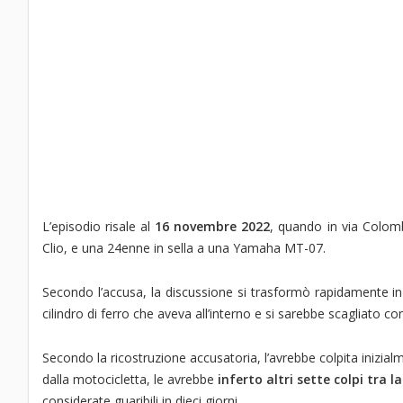
L’episodio risale al
16 novembre 2022
, quando in via Colomba
Clio, e una 24enne in sella a una Yamaha MT-07.
Secondo l’accusa, la discussione si trasformò rapidamente in
cilindro di ferro che aveva all’interno e si sarebbe scagliato co
Secondo la ricostruzione accusatoria, l’avrebbe colpita inizial
dalla motocicletta, le avrebbe
inferto altri sette colpi tra l
considerate guaribili in dieci giorni.