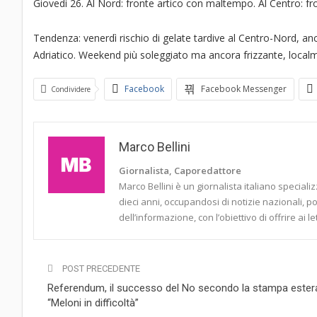
Giovedì 26. Al Nord: fronte artico con maltempo. Al Centro: f
Tendenza: venerdì rischio di gelate tardive al Centro-Nord, an
Adriatico. Weekend più soleggiato ma ancora frizzante, local
Facebook
Facebook Messenger
Condividere
Marco Bellini
Giornalista, Caporedattore
Marco Bellini è un giornalista italiano speciali
dieci anni, occupandosi di notizie nazionali, poli
dell’informazione, con l’obiettivo di offrire ai l
POST PRECEDENTE
Referendum, il successo del No secondo la stampa ester
“Meloni in difficoltà”