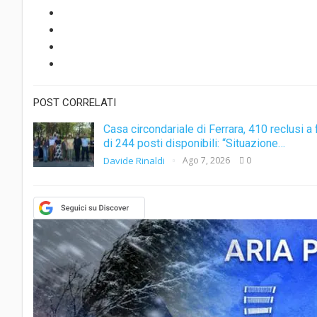
POST CORRELATI
Casa circondariale di Ferrara, 410 reclusi a 
di 244 posti disponibili: “Situazione…
Davide Rinaldi
Ago 7, 2026
0