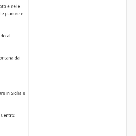
tti e nelle
lle pianure e
ddo al
lontana dai
e in Sicilia e
 Centro: