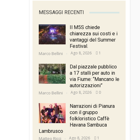
MESSAGGI RECENTI
Il M5S chiede
chiarezza sui costi e i
vantaggi del Summer
Festival.
Ago 8, 2026
1
Marco Bellini
Dal piazzale pubblico
a 17 stalli per auto in
via Fiume: “Mancano le
autorizzazioni”
Ago 8, 2026
0
Marco Bellini
Narrazioni di Pianura
con il gruppo
folkloristico Caffè
Havana Sambuca
Lambrusco
Ago 8, 2026
1
Matteo Ricci