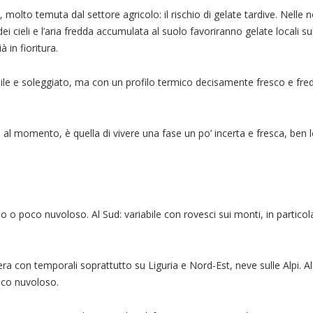
molto temuta dal settore agricolo: il rischio di gelate tardive. Nelle no
 cieli e l’aria fredda accumulata al suolo favoriranno gelate locali su
 in fioritura.
bile e soleggiato, ma con un profilo termico decisamente fresco e fre
 al momento, è quella di vivere una fase un po’ incerta e fresca, ben 
o poco nuvoloso. Al Sud: variabile con rovesci sui monti, in particolar
era con temporali soprattutto su Liguria e Nord-Est, neve sulle Alpi. Al
oco nuvoloso.