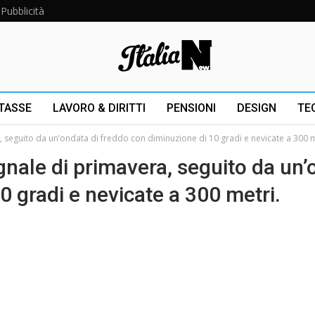
Pubblicità
 TASSE
LAVORO & DIRITTI
PENSIONI
DESIGN
TE
 seguito da un’ondata di freddo con diminuzione di 10 gradi e nevicate a 300 m
gnale di primavera, seguito da un
0 gradi e nevicate a 300 metri.