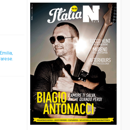
Emilia,
rarese.