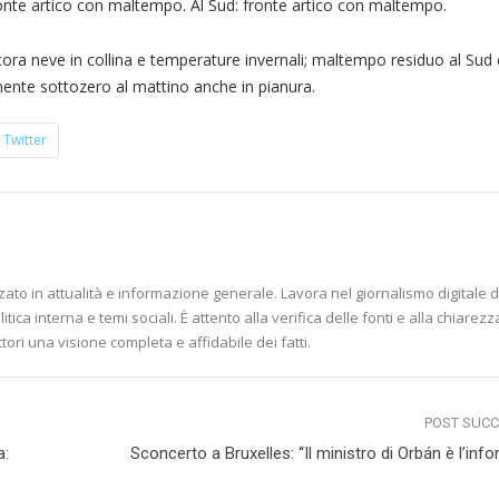
ronte artico con maltempo. Al Sud: fronte artico con maltempo.
cora neve in collina e temperature invernali; maltempo residuo al Sud
mente sottozero al mattino anche in pianura.
Twitter
zzato in attualità e informazione generale. Lavora nel giornalismo digitale d
tica interna e temi sociali. È attento alla verifica delle fonti e alla chiarezz
ettori una visione completa e affidabile dei fatti.
POST SUC
a:
Sconcerto a Bruxelles: “Il ministro di Orbán è l’inf