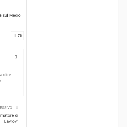
 e sul Medio
76
a oltre
a
CESSIVO
ormatore di
Lavrov”