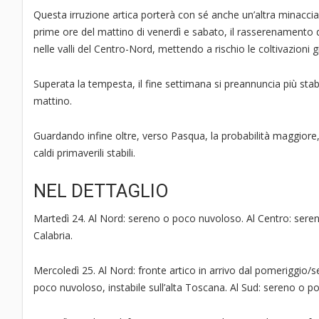
Questa irruzione artica porterà con sé anche un’altra minaccia, 
prime ore del mattino di venerdì e sabato, il rasserenamento dei
nelle valli del Centro-Nord, mettendo a rischio le coltivazioni già
Superata la tempesta, il fine settimana si preannuncia più sta
mattino.
Guardando infine oltre, verso Pasqua, la probabilità maggiore,
caldi primaverili stabili.
NEL DETTAGLIO
Martedì 24. Al Nord: sereno o poco nuvoloso. Al Centro: sereno 
Calabria.
Mercoledì 25. Al Nord: fronte artico in arrivo dal pomeriggio/s
poco nuvoloso, instabile sull’alta Toscana. Al Sud: sereno o p