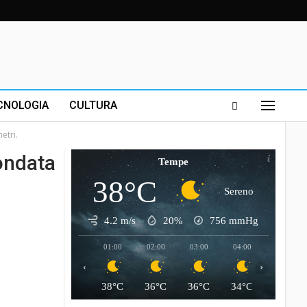
CNOLOGIA
CULTURA
etri.
’ondata
Tempe
38°C
Sereno
4.2 m/s
20%
756
mmHg
01:00
02:00
03:00
04:00
05:00
‹
›
38°C
36°C
36°C
34°C
34°C