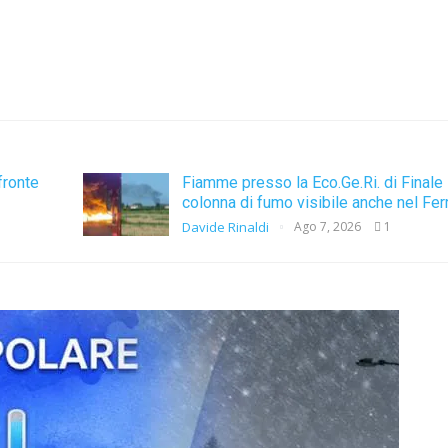
fronte
Fiamme presso la Eco.Ge.Ri. di Finale 
colonna di fumo visibile anche nel Fer
Davide Rinaldi
Ago 7, 2026
1