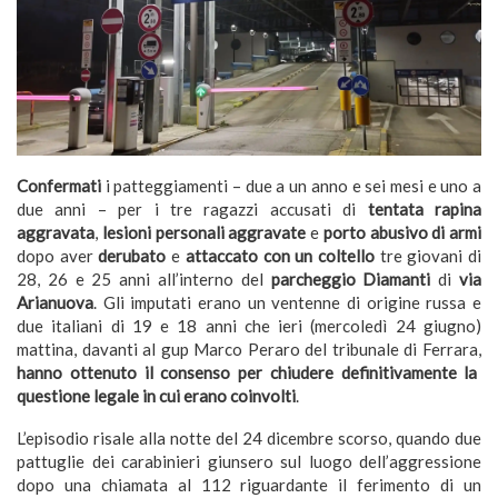
Confermati
i patteggiamenti – due a un anno e sei mesi e uno a
due anni – per i tre ragazzi accusati di
tentata rapina
aggravata
,
lesioni personali aggravate
e
porto abusivo di armi
dopo aver
derubato
e
attaccato con un coltello
tre giovani di
28, 26 e 25 anni all’interno del
parcheggio Diamanti
di
via
Arianuova
. Gli imputati erano un ventenne di origine russa e
due italiani di 19 e 18 anni che ieri (mercoledì 24 giugno)
mattina, davanti al gup Marco Peraro del tribunale di Ferrara,
hanno ottenuto il consenso per chiudere definitivamente la
questione legale in cui erano coinvolti
.
L’episodio risale alla notte del 24 dicembre scorso, quando due
pattuglie dei carabinieri giunsero sul luogo dell’aggressione
dopo una chiamata al 112 riguardante il ferimento di un