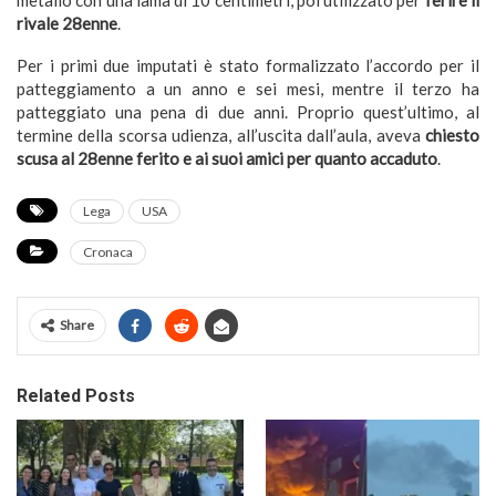
metallo con una lama di 10 centimetri, poi utilizzato per
ferire il
rivale 28enne
.
Per i primi due imputati è stato formalizzato l’accordo per il
patteggiamento a un anno e sei mesi, mentre il terzo ha
patteggiato una pena di due anni. Proprio quest’ultimo, al
termine della scorsa udienza, all’uscita dall’aula, aveva
chiesto
scusa al 28enne ferito e ai suoi amici per quanto accaduto
.
Lega
USA
Cronaca
Share
Related Posts