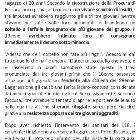
ragazzo di 28 anni. Secondo la ricostruzione della Procura di
Ferrara
, poco prima, al termine di
un vivace scambio di insulti
, i
tre imputati avrebbero raggiunto gli altri tre giovani mentre
stavano per salire sulle loro automobili e, brandendo un
coltello a farfalla impugnato dal più giovane del gruppo
, il
18enne,
avrebbero intimato loro di consegnare
immediatamente il denaro sotto minaccia
.
“Adesso che c’è il coltello non fate più i fighi”, “Adesso mi dai
tutto quello che hai” e ancora “Dateci tutto quello che avete e
vi lasceremo in pace”: sarebbero state queste le frasi
pronunciate dai tre giovani prima che il 18enne passasse
all’azione, infliggendo un
fendente alla schiena del 28enne
.
L’aggressione gli causò una ferita lacero-contusa, considerata
dai medici guaribile in dieci giorni. Successivamente, secondo
l’accusa, i tre avrebbero tentato di aprire le portiere delle auto
nelle quali le vittime
si erano rifugiate
, senza però riuscirci
grazie alla
resistenza opposta dai tre giovani aggrediti
.
Dopo aver richiesto l’intervento dei sanitari del 118, i
carabinieri iniziarono a cercare gli aggressori. Poco distante, in
via Leopardi, notarono un’auto che, alla vista della pattuglia,