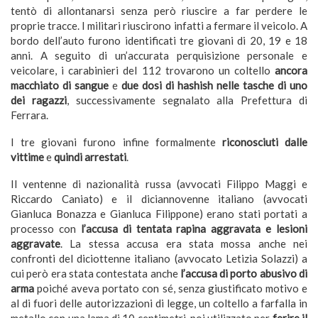
tentò di allontanarsi senza però riuscire a far perdere le
proprie tracce. I militari riuscirono infatti a fermare il veicolo. A
bordo dell’auto furono identificati tre giovani di 20, 19 e 18
anni. A seguito di un’accurata perquisizione personale e
veicolare, i carabinieri del 112 trovarono un coltello
ancora
macchiato di sangue
e
due dosi di hashish nelle tasche di uno
dei ragazzi
, successivamente segnalato alla Prefettura di
Ferrara.
I tre giovani furono infine formalmente
riconosciuti dalle
vittime
e
quindi arrestati
.
Il ventenne di nazionalità russa (avvocati Filippo Maggi e
Riccardo Caniato) e il diciannovenne italiano (avvocati
Gianluca Bonazza e Gianluca Filippone) erano stati portati a
processo con
l’accusa di tentata rapina aggravata e lesioni
aggravate
. La stessa accusa era stata mossa anche nei
confronti del diciottenne italiano (avvocato Letizia Solazzi) a
cui però era stata contestata anche
l’accusa di porto abusivo di
arma
poiché aveva portato con sé, senza giustificato motivo e
al di fuori delle autorizzazioni di legge, un coltello a farfalla in