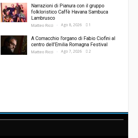
Narrazioni di Pianura con il gruppo
folkloristico Caffè Havana Sambuca
Lambrusco
Ago 8, 2026
1
Matteo Ricci
A Comacchio l’organo di Fabio Ciofini al
centro dell’Emilia Romagna Festival
Ago 7, 2026
2
Matteo Ricci