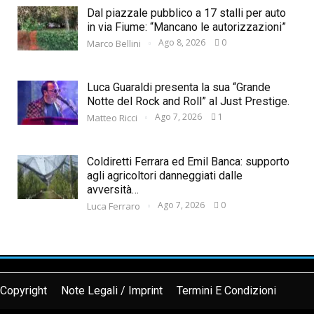
Dal piazzale pubblico a 17 stalli per auto
in via Fiume: “Mancano le autorizzazioni”
Ago 8, 2026
0
Marco Bellini
Luca Guaraldi presenta la sua “Grande
Notte del Rock and Roll” al Just Prestige.
Ago 7, 2026
1
Matteo Ricci
Coldiretti Ferrara ed Emil Banca: supporto
agli agricoltori danneggiati dalle
avversità…
Ago 7, 2026
0
Luca Ferraro
Copyright
Note Legali / Imprint
Termini E Condizioni