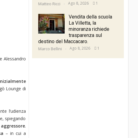
Ago 8, 2026
1
Matteo Ricci
Vendita della scuola
La Villetta, la
minoranza richiede
trasparenza sul
destino del Maccacaro.
Ago 8, 2026
1
Marco Bellini
ore Alessandro
nizialmente
Egò Lounge di
nte l’udienza
ne, spiegando
 aggressore
.
sa
– in cui a