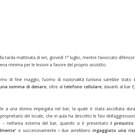
la tarda mattinata di ieri, giovedì 1° luglio, mentre l’avvocato difens
pena minima per le lesioni a favore del proprio assistito.
iorno di fine maggio, l’uomo di nazionalità tunisina sarebbe stato
i
i una somma di denaro
, oltre al
telefono cellulare
, davanti al bar 
bile a una donna impiegata nel bar, la quale è stata ascoltata dura
oprietario del locale, che in aula ha descritto le fasi dell’aggressio
– nell’area esterna del bar, quando si è presentato il
presunto
almente
” e successivamente i due avrebbero
ingaggiato una ris