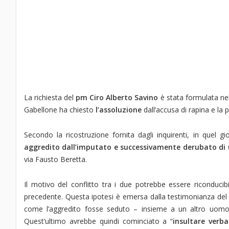
La richiesta del
pm Ciro Alberto Savino
è stata formulata nel
Gabellone ha chiesto
l’assoluzione
dall’accusa di rapina e la 
Secondo la ricostruzione fornita dagli inquirenti, in quel g
aggredito dall’imputato e successivamente derubato d
via Fausto Beretta.
Il motivo del conflitto tra i due potrebbe essere riconduci
precedente. Questa ipotesi è emersa dalla testimonianza del pr
come l’aggredito fosse seduto – insieme a un altro uomo 
Quest’ultimo avrebbe quindi cominciato a “
insultare verb