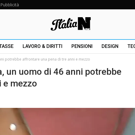
Pubblicità
 TASSE
LAVORO & DIRITTI
PENSIONI
DESIGN
TE
nni potrebbe affrontare una pena di tre anni e mezzo
a, un uomo di 46 anni potrebbe
ni e mezzo