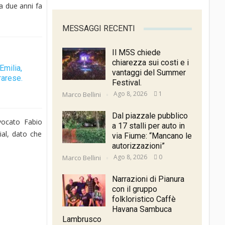
ta due anni fa
MESSAGGI RECENTI
Il M5S chiede
chiarezza sui costi e i
Emilia,
vantaggi del Summer
rarese.
Festival.
Ago 8, 2026
1
Marco Bellini
Dal piazzale pubblico
vvocato Fabio
a 17 stalli per auto in
ial, dato che
via Fiume: “Mancano le
autorizzazioni”
Ago 8, 2026
0
Marco Bellini
Narrazioni di Pianura
con il gruppo
folkloristico Caffè
Havana Sambuca
Lambrusco