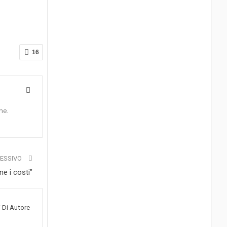
16
ne.
CESSIVO
ne i costi”
i Di Autore