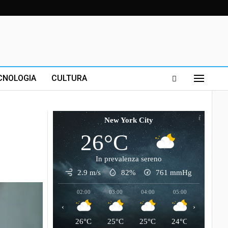
CNOLOGIA
CULTURA
New York City
26°C
In prevalenza sereno
2.9 m/s
82%
761
mmHg
02:00
03:00
04:00
05:00
06:00
‹
›
26°C
25°C
25°C
24°C
24°C