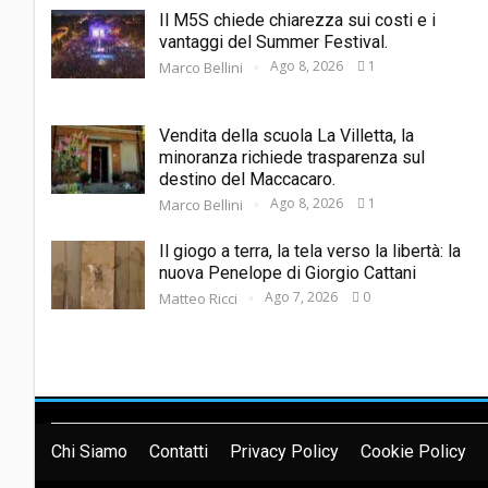
Il M5S chiede chiarezza sui costi e i
vantaggi del Summer Festival.
Ago 8, 2026
1
Marco Bellini
Vendita della scuola La Villetta, la
minoranza richiede trasparenza sul
destino del Maccacaro.
Ago 8, 2026
1
Marco Bellini
Il giogo a terra, la tela verso la libertà: la
nuova Penelope di Giorgio Cattani
Ago 7, 2026
0
Matteo Ricci
Chi Siamo
Contatti
Privacy Policy
Cookie Policy