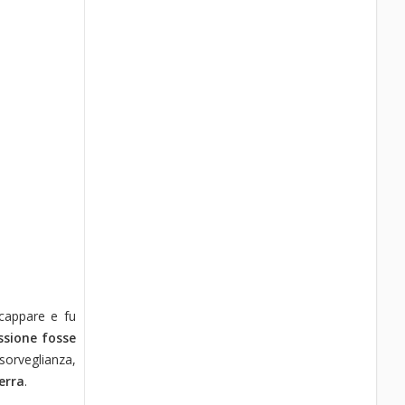
scappare e fu
ssione fosse
sorveglianza,
erra
.