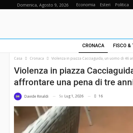
Economia
Esteri
Politica
Domenica, Agosto 9, 2026
CRONACA
FISCO &
Casa
Cronaca
Violenza in piazza Cacciaguida, un uomo di 46 a
Violenza in piazza Cacciaguid
affrontare una pena di tre an
Su
Lug 1, 2026
16
Davide Rinaldi