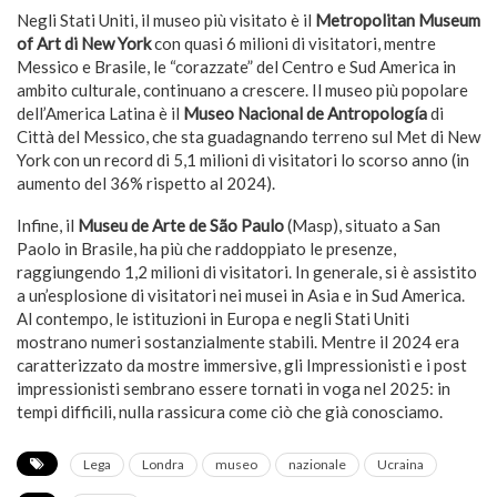
Negli Stati Uniti, il museo più visitato è il
Metropolitan Museum
of Art di New York
con quasi 6 milioni di visitatori, mentre
Messico e Brasile, le “corazzate” del Centro e Sud America in
ambito culturale, continuano a crescere. Il museo più popolare
dell’America Latina è il
Museo Nacional de Antropología
di
Città del Messico, che sta guadagnando terreno sul Met di New
York con un record di 5,1 milioni di visitatori lo scorso anno (in
aumento del 36% rispetto al 2024).
Infine, il
Museu de Arte de São Paulo
(Masp), situato a San
Paolo in Brasile, ha più che raddoppiato le presenze,
raggiungendo 1,2 milioni di visitatori. In generale, si è assistito
a un’esplosione di visitatori nei musei in Asia e in Sud America.
Al contempo, le istituzioni in Europa e negli Stati Uniti
mostrano numeri sostanzialmente stabili. Mentre il 2024 era
caratterizzato da mostre immersive, gli Impressionisti e i post
impressionisti sembrano essere tornati in voga nel 2025: in
tempi difficili, nulla rassicura come ciò che già conosciamo.
Lega
Londra
museo
nazionale
Ucraina