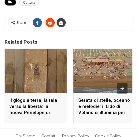
Cultura
Share
Related Posts
Il giogo a terra, la tela
Serata di stelle, oceano
verso la libertà: la
e melodie: il Lido di
nuova Penelope di
Volano si illumina per
Giorgio Cattani
“Incontri di Mare”
Chi Siamo
Contatti
Privacy Policy
Cookie Policy