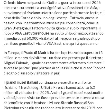
Oriente (dove nei paesi del Golfo la guerra in corso nel 2026
porterà sicuramente a una significativa flessione) e in Asia, i
nuovi musei si rivelano un’attrazione particolarmente forte, e il
caso della Corea è solo uno degli esempi. Tuttavia, anche in
nazioni con una tradizione museale più consolidata, come la
Gran Bretagna
, il fattore novità gioca un ruolo importante: il
nuovo
V&A East Storehouse
ha avuto un buon inizio, attirando
in media quasi 60.000 visitatori al mese, un segnale positivo
per il suo gemello, il vicino V&A East, che aprirà quest’anno.
In Europa, il
Prado di Madrid
ha per la prima volta superato i 3
milioni e mezzo di visitatori: un dato che preoccupa il direttore
Miguel Falomir, il quale ha recentemente affermato di temere il
successo perché “può portare al collasso” e che il Prado “non ha
bisogno di un solo visitatore in più”.
I
grandi musei italiani
continuano a esercitare un forte
richiamo: i tre siti degli Uffizi a Firenze hanno accolto 5,3
milioni di visitatori nel 2025. Anche i grandi musei russi, molto
visitati, hanno visto un flusso prevalentemente interno a causa
del conflitto con l’Ucraina: il
Museo Statale Russo
di San
Pietroburgo ha più che raddoppiato le presenze dal 2019, con