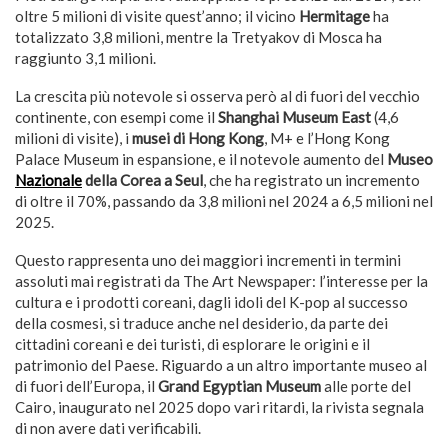
oltre 5 milioni di visite quest’anno; il vicino
Hermitage
ha
totalizzato 3,8 milioni, mentre la Tretyakov di Mosca ha
raggiunto 3,1 milioni.
La crescita più notevole si osserva però al di fuori del vecchio
continente, con esempi come il
Shanghai Museum East
(4,6
milioni di visite), i
musei di Hong Kong
, M+ e l’Hong Kong
Palace Museum in espansione, e il notevole aumento del
Museo
Nazionale
della Corea a Seul
, che ha registrato un incremento
di oltre il 70%, passando da 3,8 milioni nel 2024 a 6,5 milioni nel
2025.
Questo rappresenta uno dei maggiori incrementi in termini
assoluti mai registrati da The Art Newspaper: l’interesse per la
cultura e i prodotti coreani, dagli idoli del K-pop al successo
della cosmesi, si traduce anche nel desiderio, da parte dei
cittadini coreani e dei turisti, di esplorare le origini e il
patrimonio del Paese. Riguardo a un altro importante museo al
di fuori dell’Europa, il
Grand Egyptian Museum
alle porte del
Cairo, inaugurato nel 2025 dopo vari ritardi, la rivista segnala
di non avere dati verificabili.