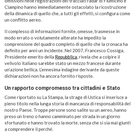
omissioni nelle registrazioni dei tracciati radar di Fiumicino e
Ciampino hanno immediatamente ostacolato la ricostruzione
della dinamica di quello che, a tutti gli effetti, si configura come
un conflitto aereo.
Il complesso di informazioni fornite, omesse, trasmesse in
modo errato o volutamente alterate ha impedito la
comprensione del quadro completo di quello che la cronaca ha
definito per anni un incidente. Nel 2007, Francesco Cossiga,
Presidente emerito della
Repubblica
, rivela che a colpire il
velivolo italiano sarebbe stato un mezzo francese durante
un’azione bellica. L’ennesima indagine derivante da queste
dichiarazioni non ha ancora fornito risposte.
Un rapporto compromesso tra cittadini e Stato
Come riportato su La Stampa, la strage di Ustica si inserisce a
pieno titolo nella lunga storia di mancanza di responsabilità del
nostro Paese. Troppe persone sono salite su un aereo, hanno
preso un treno o hanno camminato per strada in un giorno
sfortunato e hanno trovato la morte, senza che si sia mai giunti
a comprendere il perché.