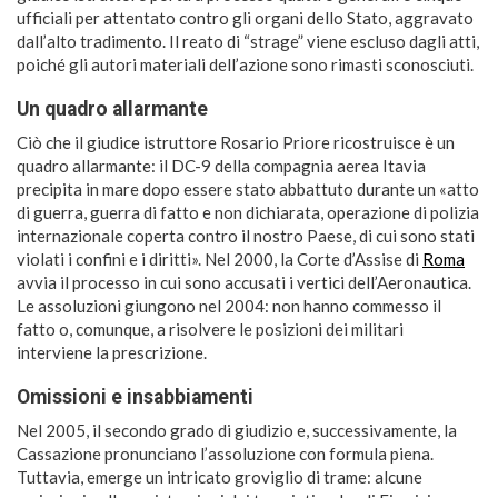
ufficiali per attentato contro gli organi dello Stato, aggravato
dall’alto tradimento. Il reato di “strage” viene escluso dagli atti,
poiché gli autori materiali dell’azione sono rimasti sconosciuti.
Un quadro allarmante
Ciò che il giudice istruttore Rosario Priore ricostruisce è un
quadro allarmante: il DC-9 della compagnia aerea Itavia
precipita in mare dopo essere stato abbattuto durante un «atto
di guerra, guerra di fatto e non dichiarata, operazione di polizia
internazionale coperta contro il nostro Paese, di cui sono stati
violati i confini e i diritti». Nel 2000, la Corte d’Assise di
Roma
avvia il processo in cui sono accusati i vertici dell’Aeronautica.
Le assoluzioni giungono nel 2004: non hanno commesso il
fatto o, comunque, a risolvere le posizioni dei militari
interviene la prescrizione.
Omissioni e insabbiamenti
Nel 2005, il secondo grado di giudizio e, successivamente, la
Cassazione pronunciano l’assoluzione con formula piena.
Tuttavia, emerge un intricato groviglio di trame: alcune