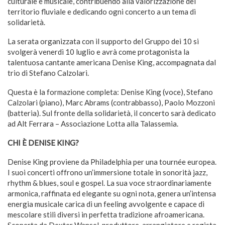
culturale e musicale, contribuendo alla valorizzazione del
territorio fluviale e dedicando ogni concerto a un tema di
solidarietà.
La serata organizzata con il supporto del Gruppo dei 10 si
svolgerà venerdì 10 luglio e avrà come protagonista la
talentuosa cantante americana Denise King, accompagnata dal
trio di Stefano Calzolari.
Questa è la formazione completa: Denise King (voce), Stefano
Calzolari (piano), Marc Abrams (contrabbasso), Paolo Mozzoni
(batteria). Sul fronte della solidarietà, il concerto sarà dedicato
ad Alt Ferrara – Associazione Lotta alla Talassemia.
CHI È DENISE KING?
Denise King proviene da Philadelphia per una tournée europea.
I suoi concerti offrono un’immersione totale in sonorità jazz,
rhythm & blues, soul e gospel. La sua voce straordinariamente
armonica, raffinata ed elegante su ogni nota, genera un’intensa
energia musicale carica di un feeling avvolgente e capace di
mescolare stili diversi in perfetta tradizione afroamericana.
Scoperta da Dexter Wansel, produttore, arrangiatore e regista