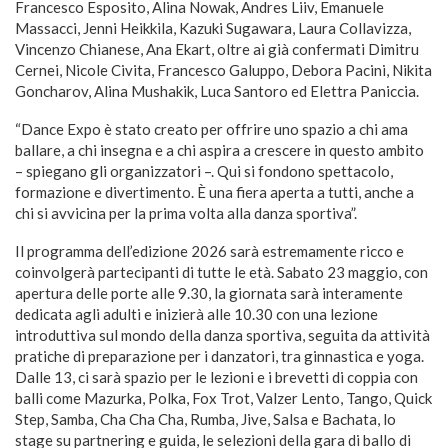
Francesco Esposito, Alina Nowak, Andres Liiv, Emanuele
Massacci, Jenni Heikkila, Kazuki Sugawara, Laura Collavizza,
Vincenzo Chianese, Ana Ekart, oltre ai già confermati Dimitru
Cernei, Nicole Civita, Francesco Galuppo, Debora Pacini, Nikita
Goncharov, Alina Mushakik, Luca Santoro ed Elettra Paniccia.
“Dance Expo è stato creato per offrire uno spazio a chi ama
ballare, a chi insegna e a chi aspira a crescere in questo ambito
– spiegano gli organizzatori –. Qui si fondono spettacolo,
formazione e divertimento. È una fiera aperta a tutti, anche a
chi si avvicina per la prima volta alla danza sportiva”.
Il programma dell’edizione 2026 sarà estremamente ricco e
coinvolgerà partecipanti di tutte le età. Sabato 23 maggio, con
apertura delle porte alle 9.30, la giornata sarà interamente
dedicata agli adulti e inizierà alle 10.30 con una lezione
introduttiva sul mondo della danza sportiva, seguita da attività
pratiche di preparazione per i danzatori, tra ginnastica e yoga.
Dalle 13, ci sarà spazio per le lezioni e i brevetti di coppia con
balli come Mazurka, Polka, Fox Trot, Valzer Lento, Tango, Quick
Step, Samba, Cha Cha Cha, Rumba, Jive, Salsa e Bachata, lo
stage su partnering e guida, le selezioni della gara di ballo di