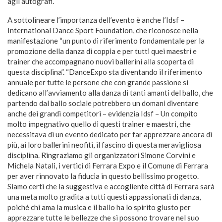
agli autografi.
A sottolineare l’importanza dell’evento è anche l’Idsf –
International Dance Sport Foundation, che riconosce nella
manifestazione “un punto di riferimento fondamentale per la
promozione della danza di coppia e per tutti quei maestri e
trainer che accompagnano nuovi ballerini alla scoperta di
questa disciplina”. “DanceExpo sta diventando il riferimento
annuale per tutte le persone che con grande passione si
dedicano all’avviamento alla danza di tanti amanti del ballo, che
partendo dal ballo sociale potrebbero un domani diventare
anche dei grandi competitori – evidenzia Idsf – Un compito
molto impegnativo quello di questi trainer e maestri, che
necessitava di un evento dedicato per far apprezzare ancora di
più, ai loro ballerini neofiti, il fascino di questa meravigliosa
disciplina. Ringraziamo gli organizzatori Simone Corvini e
Michela Natali, i vertici di Ferrara Expo e il Comune di Ferrara
per aver rinnovato la fiducia in questo bellissimo progetto.
Siamo certi che la suggestiva e accogliente città di Ferrara sarà
una meta molto gradita a tutti questi appassionati di danza,
poiché chi ama la musica e il ballo ha lo spirito giusto per
apprezzare tutte le bellezze che si possono trovare nel suo