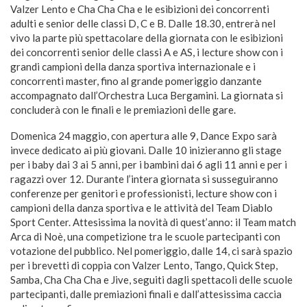
Valzer Lento e Cha Cha Cha e le esibizioni dei concorrenti
adulti e senior delle classi D, C e B. Dalle 18.30, entrerà nel
vivo la parte più spettacolare della giornata con le esibizioni
dei concorrenti senior delle classi A e AS, i lecture show con i
grandi campioni della danza sportiva internazionale e i
concorrenti master, fino al grande pomeriggio danzante
accompagnato dall’Orchestra Luca Bergamini. La giornata si
concluderà con le finali e le premiazioni delle gare.
Domenica 24 maggio, con apertura alle 9, Dance Expo sarà
invece dedicato ai più giovani. Dalle 10 inizieranno gli stage
per i baby dai 3 ai 5 anni, per i bambini dai 6 agli 11 anni e per i
ragazzi over 12. Durante l’intera giornata si susseguiranno
conferenze per genitori e professionisti, lecture show con i
campioni della danza sportiva e le attività del Team Diablo
Sport Center. Attesissima la novità di quest’anno: il Team match
Arca di Noè, una competizione tra le scuole partecipanti con
votazione del pubblico. Nel pomeriggio, dalle 14, ci sarà spazio
per i brevetti di coppia con Valzer Lento, Tango, Quick Step,
Samba, Cha Cha Cha e Jive, seguiti dagli spettacoli delle scuole
partecipanti, dalle premiazioni finali e dall’attesissima caccia