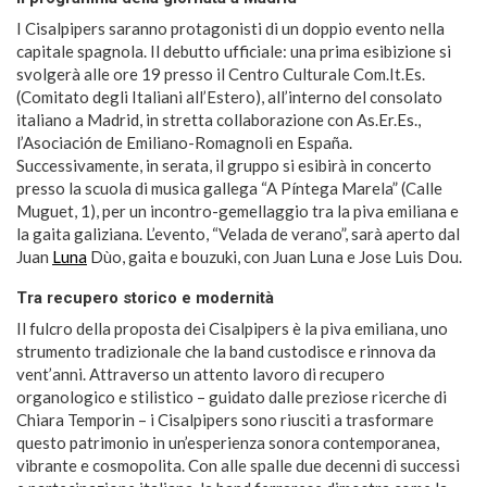
I Cisalpipers saranno protagonisti di un doppio evento nella
capitale spagnola. Il debutto ufficiale: una prima esibizione si
svolgerà alle ore 19 presso il Centro Culturale Com.It.Es.
(Comitato degli Italiani all’Estero), all’interno del consolato
italiano a Madrid, in stretta collaborazione con As.Er.Es.,
l’Asociación de Emiliano-Romagnoli en España.
Successivamente, in serata, il gruppo si esibirà in concerto
presso la scuola di musica gallega “A Píntega Marela” (Calle
Muguet, 1), per un incontro-gemellaggio tra la piva emiliana e
la gaita galiziana. L’evento, “Velada de verano”, sarà aperto dal
Juan
Luna
Dùo, gaita e bouzuki, con Juan Luna e Jose Luis Dou.
Tra recupero storico e modernità
Il fulcro della proposta dei Cisalpipers è la piva emiliana, uno
strumento tradizionale che la band custodisce e rinnova da
vent’anni. Attraverso un attento lavoro di recupero
organologico e stilistico – guidato dalle preziose ricerche di
Chiara Temporin – i Cisalpipers sono riusciti a trasformare
questo patrimonio in un’esperienza sonora contemporanea,
vibrante e cosmopolita. Con alle spalle due decenni di successi