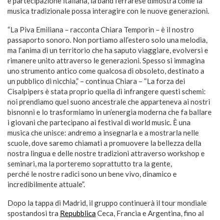
e partecipazione italiana, la band ferrarese dimostra come la
musica tradizionale possa interagire con le nuove generazioni.
“La Piva Emiliana – racconta Chiara Temporin – è il nostro
passaporto sonoro. Non portiamo all’estero solo una melodia,
ma l’anima di un territorio che ha saputo viaggiare, evolversi e
rimanere unito attraverso le generazioni. Spesso si immagina
uno strumento antico come qualcosa di obsoleto, destinato a
un pubblico di nicchia,” – continua Chiara – “La forza dei
Cisalpipers è stata proprio quella di infrangere questi schemi:
noi prendiamo quel suono ancestrale che apparteneva ai nostri
bisnonni e lo trasformiamo in un’energia moderna che fa ballare
i giovani che partecipano ai festival di world music. È una
musica che unisce: andremo a insegnarla e a mostrarla nelle
scuole, dove saremo chiamati a promuovere la bellezza della
nostra lingua e delle nostre tradizioni attraverso workshop e
seminari, ma la porteremo soprattutto tra la gente,
perché le nostre radici sono un bene vivo, dinamico e
incredibilmente attuale”.
Dopo la tappa di Madrid, il gruppo continuerà il tour mondiale
spostandosi tra
Repubblica
Ceca, Francia e Argentina, fino al