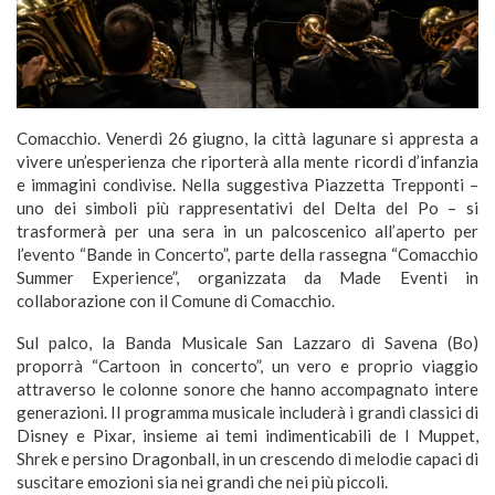
Comacchio. Venerdì 26 giugno, la città lagunare si appresta a
vivere un’esperienza che riporterà alla mente ricordi d’infanzia
e immagini condivise. Nella suggestiva Piazzetta Trepponti –
uno dei simboli più rappresentativi del Delta del Po – si
trasformerà per una sera in un palcoscenico all’aperto per
l’evento “Bande in Concerto”, parte della rassegna “Comacchio
Summer Experience”, organizzata da Made Eventi in
collaborazione con il Comune di Comacchio.
Sul palco, la Banda Musicale San Lazzaro di Savena (Bo)
proporrà “Cartoon in concerto”, un vero e proprio viaggio
attraverso le colonne sonore che hanno accompagnato intere
generazioni. Il programma musicale includerà i grandi classici di
Disney e Pixar, insieme ai temi indimenticabili de I Muppet,
Shrek e persino Dragonball, in un crescendo di melodie capaci di
suscitare emozioni sia nei grandi che nei più piccoli.