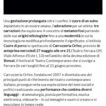
Una
gestazione prolungata
oltre i confini, il
cuore di un suino
impiantato in un essere umano, l’
adorazione
per un atleta:
tre
narrazioni
che esplorano il concetto di
metamorfosi
partendo
dalle sue
origini mitologiche
fino a una
modernità
in cui la
tecnologia ne modifica profondamente il significato: si intitola
Cuore di porco
lo spettacolo di
Carrozzeria Orfeo
, previsto
in
anteprima mercoledì 27 maggio
alle ore 21
(Teatro Ferrara Off,
Viale Alfonso d’Este I, 13) nell’ambito della decima edizione di
Bonsai
, il festival di Teatro Contemporaneo che si svolge a
Ferrara (in vari luoghi) fino al 21 giugno prossimo.
Carrozzeria Orfeo, fondata nel 2007 e diventata uno dei
principali punti di riferimento del teatro contemporaneo
italiano, prosegue nella sua esplorazione dei temi sociali e
politici realizzando una
performance che combina diversi
linguaggi
– drammaturgia, poesia performativa, musica
elettronica, videoarte – in cui immagini e suoni si creano e si
mescolano in tempo reale.