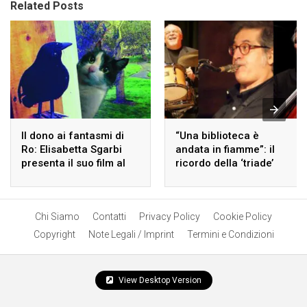
Related Posts
Il dono ai fantasmi di
“Una biblioteca è
Ro: Elisabetta Sgarbi
andata in fiamme”: il
presenta il suo film al
ricordo della ‘triade’
Lido di Spina.
ferrarese di Guccini
Chi Siamo
Contatti
Privacy Policy
Cookie Policy
Copyright
Note Legali / Imprint
Termini e Condizioni
View Desktop Version