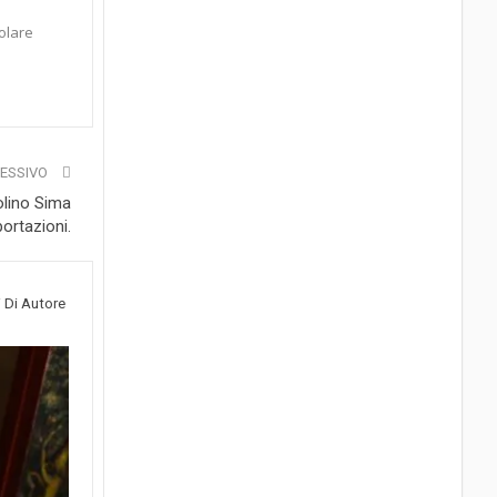
colare
CESSIVO
olino Sima
ortazioni.
i Di Autore