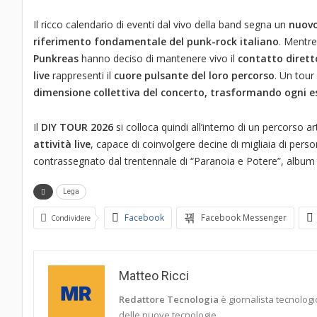
Il ricco calendario di eventi dal vivo della band segna un
nuovo
riferimento fondamentale del punk-rock italiano
. Mentre
Punkreas
hanno deciso di mantenere vivo il
contatto diretto
live
rappresenti il
cuore pulsante del loro percorso
. Un tour
dimensione collettiva del concerto, trasformando ogni esi
Il
DIY TOUR 2026
si colloca quindi all’interno di un percorso ar
attività live
, capace di coinvolgere decine di migliaia di perso
contrassegnato dal trentennale di “Paranoia e Potere”, album 
Lega
Facebook
Facebook Messenger
Condividere
Matteo Ricci
Redattore Tecnologia
è giornalista tecnologic
delle nuove tecnologie.