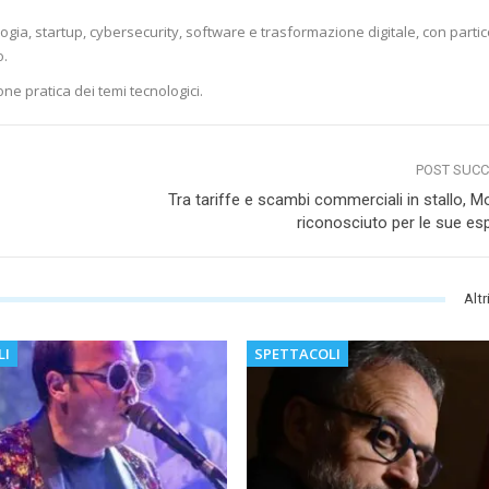
logia, startup, cybersecurity, software e trasformazione digitale, con parti
o.
one pratica dei temi tecnologici.
POST SUC
Tra tariffe e scambi commerciali in stallo, M
riconosciuto per le sue esp
Altr
LI
SPETTACOLI