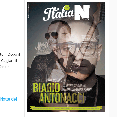
tori. Dopo il
agliari, il
 fan un
 Notte del