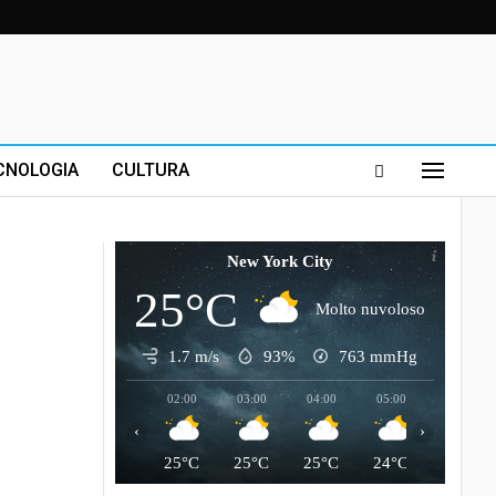
CNOLOGIA
CULTURA
New York City
25°C
Molto nuvoloso
1.7 m/s
93%
763
mmHg
02:00
03:00
04:00
05:00
06:00
‹
›
25°C
25°C
25°C
24°C
24°C