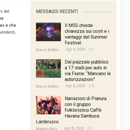
ni del
MESSAGGI RECENTI
me
as e che
Il M5S chiede
chiarezza sui costi e i
ipendenti,
vantaggi del Summer
Festival.
Ago 8, 2026
1
Marco Bellini
Dal piazzale pubblico
a 17 stalli per auto in
via Fiume: “Mancano le
autorizzazioni”
Ago 8, 2026
0
Marco Bellini
Narrazioni di Pianura
con il gruppo
folkloristico Caffè
Havana Sambuca
Lambrusco
Ago 8, 2026
1
Matteo Ricci