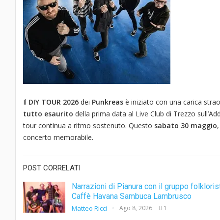
Il
DIY TOUR 2026
dei
Punkreas
è iniziato con una carica strao
tutto esaurito
della prima data al Live Club di Trezzo sull’Add
tour continua a ritmo sostenuto. Questo
sabato 30 maggio
,
concerto memorabile.
POST CORRELATI
Narrazioni di Pianura con il gruppo folkloris
Caffè Havana Sambuca Lambrusco
Matteo Ricci
Ago 8, 2026
1