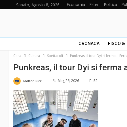
Economia
Esteri
Politica
Pub
Sabato, Agosto 8, 2026
CRONACA
FISCO &
Casa
Cultura
Spettacoli
Punkreas, il tour Dyi si ferma a Ferr
Punkreas, il tour Dyi si ferma 
Su
Mag 26, 2026
52
Matteo Ricci