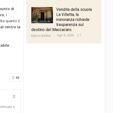
 punto di
Vendita della scuola
La Villetta, la
ico
, i
minoranza richiede
ta quanto il
trasparenza sul
 al centro la
destino del Maccacaro.
Ago 8, 2026
1
Marco Bellini
cabile
52
tificiale e