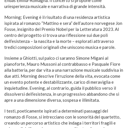
Endas Emilia-Romagna. Il concerto si propone come
un’esperienza musicale e narrativa di grande intensità.
Morning; Evening è il risultato di una residenza artistica
ispirata al romanzo “Mattino e sera” dell’autore norvegese Jon
Fosse, insignito del Premio Nobel per la Letteratura 2023. Al
centro del progetto si trova una riflessione sui due poli
dell’esistenza – la nascita e la morte – esplorati attraverso
tredici composizioni originali che uniscono musica e parole.
Insieme a Ghiotti, sul palco ci saranno Simone Migani al
pianoforte, Mauro Mussoni al contrabbasso e Pasquale Fiore
alla batteria, per dar vita a una narrazione musicale suddivisa in
due atti. Morning descrive l’irruzione della vita, evocata come
un evento potente e destabilizzante, carico di meraviglia e
inquietudine. Evening, al contrario, guida il pubblico verso il
dissolversi dell’esistenza, in un progressivo abbandono che si
apre a una dimensione diversa, sospesa e illimitata.
I testi, poeticamente ispirati a determinati passaggi del
romanzo di Fosse, si intrecciano con le sonorità del quartetto,
creando un percorso artistico che indaga i territori fragili e