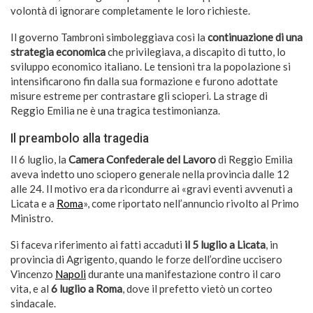
volontà di ignorare completamente le loro richieste.
Il governo Tambroni simboleggiava così la
continuazione di una
strategia economica
che privilegiava, a discapito di tutto, lo
sviluppo economico italiano. Le tensioni tra la popolazione si
intensificarono fin dalla sua formazione e furono adottate
misure estreme per contrastare gli scioperi. La strage di
Reggio Emilia ne è una tragica testimonianza.
Il preambolo alla tragedia
Il 6 luglio, la
Camera Confederale del Lavoro
di Reggio Emilia
aveva indetto uno sciopero generale nella provincia dalle 12
alle 24. Il motivo era da ricondurre ai «gravi eventi avvenuti a
Licata e a
Roma
», come riportato nell’annuncio rivolto al Primo
Ministro.
Si faceva riferimento ai fatti accaduti
il 5 luglio a Licata
, in
provincia di Agrigento, quando le forze dell’ordine uccisero
Vincenzo
Napoli
durante una manifestazione contro il caro
vita, e al
6 luglio a Roma
, dove il prefetto vietò un corteo
sindacale.