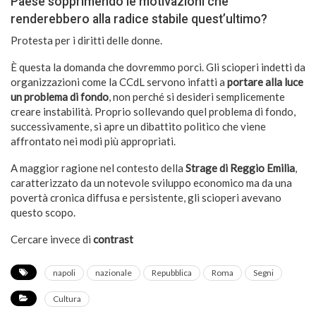
Paese sopprimendo le motivazioni che
renderebbero alla radice stabile quest’ultimo?
Protesta per i diritti delle donne.
È questa la domanda che dovremmo porci. Gli scioperi indetti da
organizzazioni come la CCdL servono infatti a
portare alla luce
un problema di fondo
, non perché si desideri semplicemente
creare instabilità. Proprio sollevando quel problema di fondo,
successivamente, si apre un dibattito politico che viene
affrontato nei modi più appropriati.
A maggior ragione nel contesto della
Strage di Reggio Emilia
,
caratterizzato da un notevole sviluppo economico ma da una
povertà cronica diffusa e persistente, gli scioperi avevano
questo scopo.
Cercare invece di
contrast
napoli
nazionale
Repubblica
Roma
Segni
Cultura