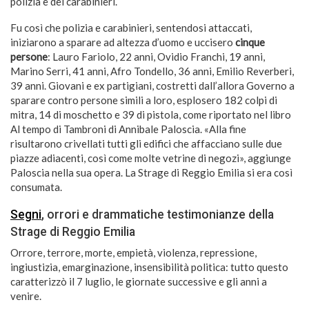
polizia e dei carabinieri.
Fu così che polizia e carabinieri, sentendosi attaccati,
iniziarono a sparare ad altezza d’uomo e uccisero
cinque
persone
: Lauro Fariolo, 22 anni, Ovidio Franchi, 19 anni,
Marino Serri, 41 anni, Afro Tondello, 36 anni, Emilio Reverberi,
39 anni. Giovani e ex partigiani, costretti dall’allora Governo a
sparare contro persone simili a loro, esplosero 182 colpi di
mitra, 14 di moschetto e 39 di pistola, come riportato nel libro
Al tempo di Tambroni di Annibale Paloscia. «Alla fine
risultarono crivellati tutti gli edifici che affacciano sulle due
piazze adiacenti, così come molte vetrine di negozi», aggiunge
Paloscia nella sua opera. La Strage di Reggio Emilia si era così
consumata.
Segni
, orrori e drammatiche testimonianze della
Strage di Reggio Emilia
Orrore, terrore, morte, empietà, violenza, repressione,
ingiustizia, emarginazione, insensibilità politica: tutto questo
caratterizzò il 7 luglio, le giornate successive e gli anni a
venire.