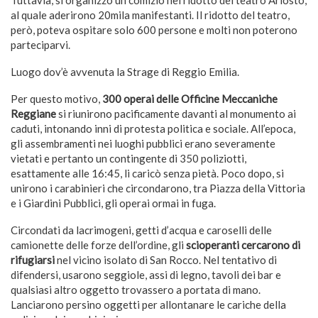
Tuttavia, si organizzò un comizio nel ridotto del teatro Ariosto,
al quale aderirono 20mila manifestanti. Il ridotto del teatro,
però, poteva ospitare solo 600 persone e molti non poterono
parteciparvi.
Luogo dov’è avvenuta la Strage di Reggio Emilia.
Per questo motivo,
300 operai delle Officine Meccaniche
Reggiane
si riunirono pacificamente davanti al monumento ai
caduti, intonando inni di protesta politica e sociale. All’epoca,
gli assembramenti nei luoghi pubblici erano severamente
vietati e pertanto un contingente di 350 poliziotti,
esattamente alle 16:45, li caricò senza pietà. Poco dopo, si
unirono i carabinieri che circondarono, tra Piazza della Vittoria
e i Giardini Pubblici, gli operai ormai in fuga.
Circondati da lacrimogeni, getti d’acqua e caroselli delle
camionette delle forze dell’ordine, gli
scioperanti cercarono di
rifugiarsi
nel vicino isolato di San Rocco. Nel tentativo di
difendersi, usarono seggiole, assi di legno, tavoli dei bar e
qualsiasi altro oggetto trovassero a portata di mano.
Lanciarono persino oggetti per allontanare le cariche della