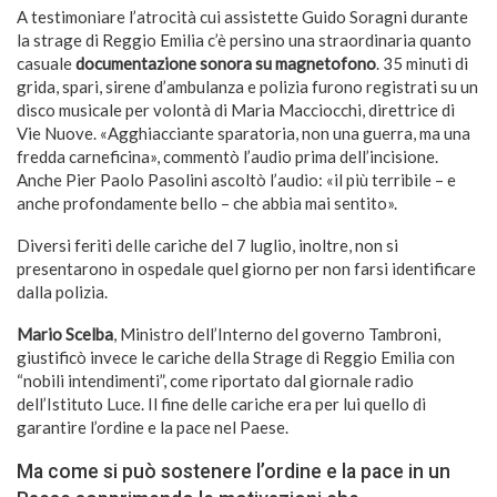
A testimoniare l’atrocità cui assistette Guido Soragni durante
la strage di Reggio Emilia c’è persino una straordinaria quanto
casuale
documentazione sonora su magnetofono
. 35 minuti di
grida, spari, sirene d’ambulanza e polizia furono registrati su un
disco musicale per volontà di Maria Macciocchi, direttrice di
Vie Nuove. «Agghiacciante sparatoria, non una guerra, ma una
fredda carneficina», commentò l’audio prima dell’incisione.
Anche Pier Paolo Pasolini ascoltò l’audio: «il più terribile – e
anche profondamente bello – che abbia mai sentito».
Diversi feriti delle cariche del 7 luglio, inoltre, non si
presentarono in ospedale quel giorno per non farsi identificare
dalla polizia.
Mario Scelba
, Ministro dell’Interno del governo Tambroni,
giustificò invece le cariche della Strage di Reggio Emilia con
“nobili intendimenti”, come riportato dal giornale radio
dell’Istituto Luce. Il fine delle cariche era per lui quello di
garantire l’ordine e la pace nel Paese.
Ma come si può sostenere l’ordine e la pace in un