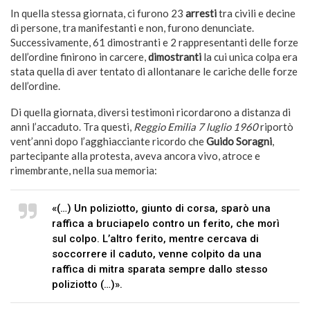
In quella stessa giornata, ci furono 23
arresti
tra civili e decine
di persone, tra manifestanti e non, furono denunciate.
Successivamente, 61 dimostranti e 2 rappresentanti delle forze
dell’ordine finirono in carcere,
dimostranti
la cui unica colpa era
stata quella di aver tentato di allontanare le cariche delle forze
dell’ordine.
Di quella giornata, diversi testimoni ricordarono a distanza di
anni l’accaduto. Tra questi,
Reggio Emilia 7 luglio 1960
riportò
vent’anni dopo l’agghiacciante ricordo che
Guido Soragni
,
partecipante alla protesta, aveva ancora vivo, atroce e
rimembrante, nella sua memoria:
«(…) Un poliziotto, giunto di corsa, sparò una
raffica a bruciapelo contro un ferito, che morì
sul colpo. L’altro ferito, mentre cercava di
soccorrere il caduto, venne colpito da una
raffica di mitra sparata sempre dallo stesso
poliziotto (…)».