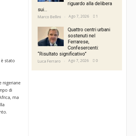
riguardo alla delibera
sui…
Ago 7, 2026
1
Marco Bellini
Quattro centri urbani
sostenuti nel
Ferrarese,
Confesercenti:
“Risultato significativo”
 è stato
Ago 7, 2026
0
Luca Ferraro
e nigeriane
mpo di
 Africa, ma
lla
nto.