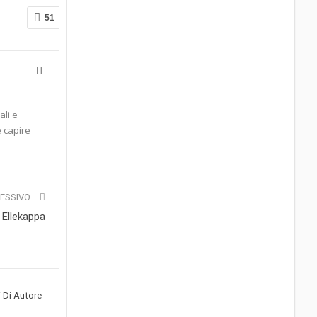
51
ali e
e capire
CESSIVO
 Ellekappa
i Di Autore