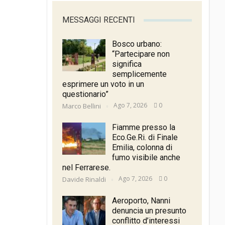
MESSAGGI RECENTI
Bosco urbano:
“Partecipare non
significa
semplicemente
esprimere un voto in un
questionario”
Ago 7, 2026
0
Marco Bellini
Fiamme presso la
Eco.Ge.Ri. di Finale
Emilia, colonna di
fumo visibile anche
nel Ferrarese.
Ago 7, 2026
0
Davide Rinaldi
Aeroporto, Nanni
denuncia un presunto
conflitto d’interessi