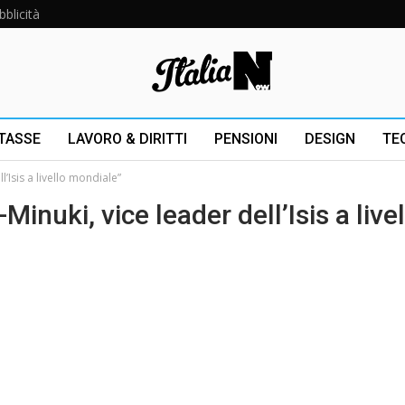
bblicità
 TASSE
LAVORO & DIRITTI
PENSIONI
DESIGN
TE
l’Isis a livello mondiale”
inuki, vice leader dell’Isis a live