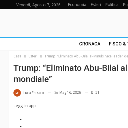
Economia
Esteri
Politica
Pu
Venerdì, Agosto 7, 2026
CRONACA
FISCO &
Casa
Esteri
Trump: “Eliminato Abu-Bilal al-Minuki, vice leader del
Trump: “Eliminato Abu-Bilal al-M
mondiale”
Su
Mag 16, 2026
51
Luca Ferraro
Leggi in app