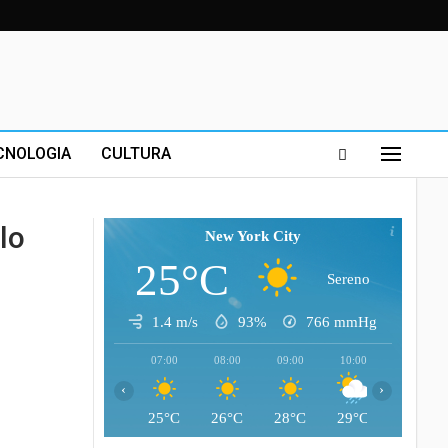
CNOLOGIA
CULTURA
llo
New York City
25°C
Sereno
1.4 m/s
93%
766
mmHg
07:00
08:00
09:00
10:00
11:00
‹
›
25°C
26°C
28°C
29°C
30°C