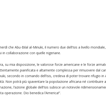
erdì che Abu-Bilal al-Minuki, il numero due dell’Isis a livello mondiale,
i in collaborazione con quelle nigeriane.
era, su mia disposizione, le valorose forze americane e le forze armat
ttentamente pianificata e altamente complessa per rimuovere dal ca
-Minuki, secondo in comando dell’Isis, credeva di poter trovare rifugio in
tà. Non potrà più spaventare la popolazione africana né contribuire a
minazione, l’azione globale dell’Isis subisce un notevole ridimensioname
ta operazione. Dio benedica l’America!”.