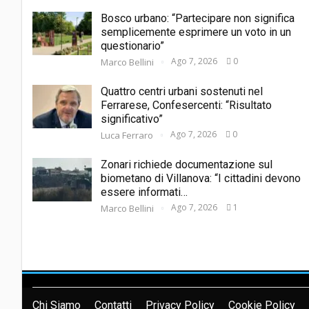
Bosco urbano: “Partecipare non significa
semplicemente esprimere un voto in un
questionario”
Ago 7, 2026
0
Marco Bellini
Quattro centri urbani sostenuti nel
Ferrarese, Confesercenti: “Risultato
significativo”
Ago 7, 2026
0
Luca Ferraro
Zonari richiede documentazione sul
biometano di Villanova: “I cittadini devono
essere informati…
Ago 7, 2026
1
Marco Bellini
Chi Siamo
Contatti
Privacy Policy
Cookie Policy