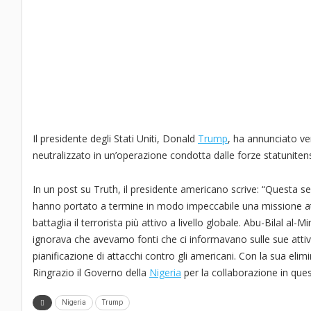
Il presidente degli Stati Uniti, Donald
Trump
, ha annunciato ven
neutralizzato in un’operazione condotta dalle forze statunitens
In un post su Truth, il presidente americano scrive: “Questa s
hanno portato a termine in modo impeccabile una missione a
battaglia il terrorista più attivo a livello globale. Abu-Bilal al
ignorava che avevamo fonti che ci informavano sulle sue attivi
pianificazione di attacchi contro gli americani. Con la sua eli
Ringrazio il Governo della
Nigeria
per la collaborazione in ques
Nigeria
Trump