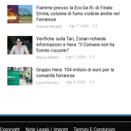
Fiamme presso la Eco.Ge.Ri. di Finale
Emilia, colonna di fumo visibile anche nel
Ferrarese.
Ago 7, 2026
0
Davide Rinaldi
Verifiche sulla Tari, Zonari richiede
informazioni a Hera: “Il Comune non ha
fornito riscontri”
Ago 7, 2026
0
Marco Bellini
Gruppo Hera: 104 milioni di euro per la
comunità ferrarese
Ago 6, 2026
0
Luca Ferraro
Copyright
Note Legali / Imprint
Termini E Condizioni