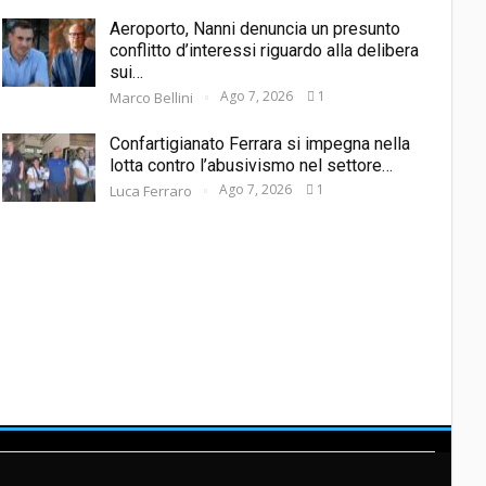
Aeroporto, Nanni denuncia un presunto
conflitto d’interessi riguardo alla delibera
sui…
Ago 7, 2026
1
Marco Bellini
Confartigianato Ferrara si impegna nella
lotta contro l’abusivismo nel settore…
Ago 7, 2026
1
Luca Ferraro