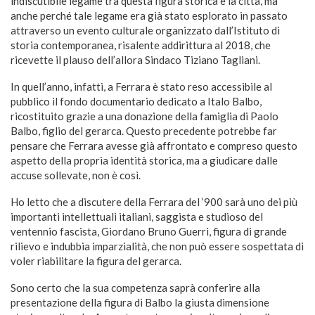
indiscutibile legame tra questa figura storica e la città, ma
anche perché tale legame era già stato esplorato in passato
attraverso un evento culturale organizzato dall’Istituto di
storia contemporanea, risalente addirittura al 2018, che
ricevette il plauso dell’allora Sindaco Tiziano Tagliani.
In quell’anno, infatti, a Ferrara è stato reso accessibile al
pubblico il fondo documentario dedicato a Italo Balbo,
ricostituito grazie a una donazione della famiglia di Paolo
Balbo, figlio del gerarca. Questo precedente potrebbe far
pensare che Ferrara avesse già affrontato e compreso questo
aspetto della propria identità storica, ma a giudicare dalle
accuse sollevate, non è così.
Ho letto che a discutere della Ferrara del ‘900 sarà uno dei più
importanti intellettuali italiani, saggista e studioso del
ventennio fascista, Giordano Bruno Guerri, figura di grande
rilievo e indubbia imparzialità, che non può essere sospettata di
voler riabilitare la figura del gerarca.
Sono certo che la sua competenza saprà conferire alla
presentazione della figura di Balbo la giusta dimensione