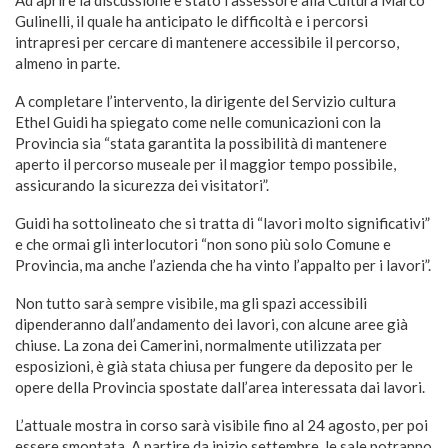
Ad aprire la discussione è stato l’assessore alla Cultura Marco
Gulinelli, il quale ha anticipato le difficoltà e i percorsi
intrapresi per cercare di mantenere accessibile il percorso,
almeno in parte.
A completare l’intervento, la dirigente del Servizio cultura
Ethel Guidi ha spiegato come nelle comunicazioni con la
Provincia sia “stata garantita la possibilità di mantenere
aperto il percorso museale per il maggior tempo possibile,
assicurando la sicurezza dei visitatori”.
Guidi ha sottolineato che si tratta di “lavori molto significativi”
e che ormai gli interlocutori “non sono più solo Comune e
Provincia, ma anche l’azienda che ha vinto l’appalto per i lavori”.
Non tutto sarà sempre visibile, ma gli spazi accessibili
dipenderanno dall’andamento dei lavori, con alcune aree già
chiuse. La zona dei Camerini, normalmente utilizzata per
esposizioni, è già stata chiusa per fungere da deposito per le
opere della Provincia spostate dall’area interessata dai lavori.
L’attuale mostra in corso sarà visibile fino al 24 agosto, per poi
essere smontata. A partire da inizio settembre, le sale potranno