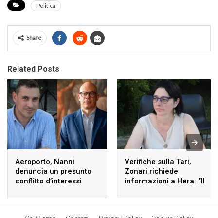
Politica
Share
Related Posts
Aeroporto, Nanni
Verifiche sulla Tari,
denuncia un presunto
Zonari richiede
conflitto d’interessi
informazioni a Hera: “Il
riguardo alla delibera
Comune non ha fornito
sui finanziamenti del
riscontri”
Pnrr.