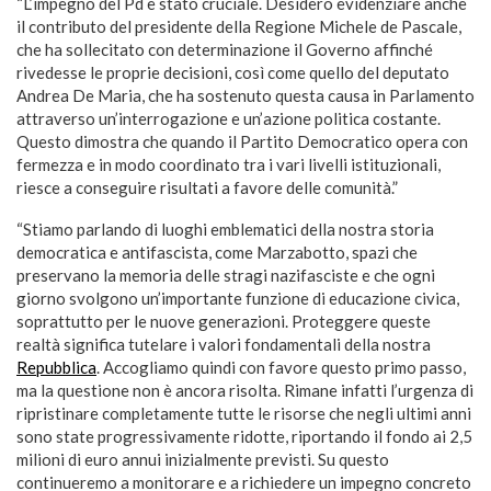
“L’impegno del Pd è stato cruciale. Desidero evidenziare anche
il contributo del presidente della Regione Michele de Pascale,
che ha sollecitato con determinazione il Governo affinché
rivedesse le proprie decisioni, così come quello del deputato
Andrea De Maria, che ha sostenuto questa causa in Parlamento
attraverso un’interrogazione e un’azione politica costante.
Questo dimostra che quando il Partito Democratico opera con
fermezza e in modo coordinato tra i vari livelli istituzionali,
riesce a conseguire risultati a favore delle comunità.”
“Stiamo parlando di luoghi emblematici della nostra storia
democratica e antifascista, come Marzabotto, spazi che
preservano la memoria delle stragi nazifasciste e che ogni
giorno svolgono un’importante funzione di educazione civica,
soprattutto per le nuove generazioni. Proteggere queste
realtà significa tutelare i valori fondamentali della nostra
Repubblica
. Accogliamo quindi con favore questo primo passo,
ma la questione non è ancora risolta. Rimane infatti l’urgenza di
ripristinare completamente tutte le risorse che negli ultimi anni
sono state progressivamente ridotte, riportando il fondo ai 2,5
milioni di euro annui inizialmente previsti. Su questo
continueremo a monitorare e a richiedere un impegno concreto