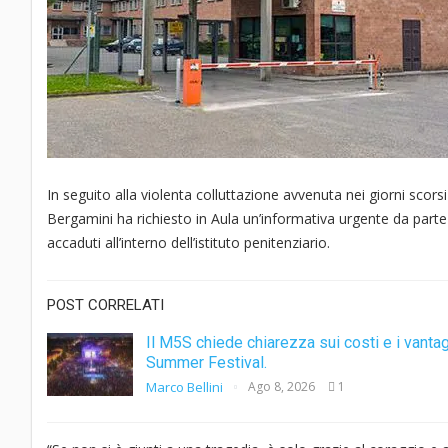
In seguito alla violenta colluttazione avvenuta nei giorni scorsi
Bergamini ha richiesto in Aula un’informativa urgente da parte 
accaduti all’interno dell’istituto penitenziario.
POST CORRELATI
Il M5S chiede chiarezza sui costi e i vantag
Summer Festival.
Marco Bellini
Ago 8, 2026
1