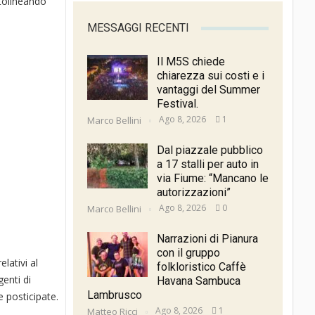
ttolineando
MESSAGGI RECENTI
Il M5S chiede
chiarezza sui costi e i
vantaggi del Summer
Festival.
Ago 8, 2026
1
Marco Bellini
Dal piazzale pubblico
a 17 stalli per auto in
via Fiume: “Mancano le
autorizzazioni”
Ago 8, 2026
0
Marco Bellini
Narrazioni di Pianura
con il gruppo
lativi al
folkloristico Caffè
enti di
Havana Sambuca
Lambrusco
e posticipate.
Ago 8, 2026
1
Matteo Ricci