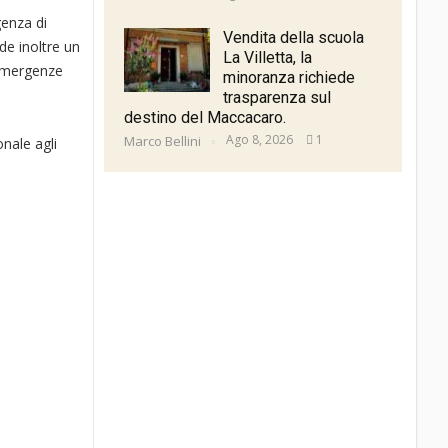
genza di
Vendita della scuola
de inoltre un
La Villetta, la
e emergenze
minoranza richiede
trasparenza sul
destino del Maccacaro.
Ago 8, 2026
1
Marco Bellini
nale agli