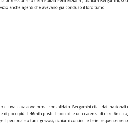
alla professionalità della Polizia Penitenziaria”, dichiara Bergamini, so
vizio anche agenti che avevano già concluso il loro turno.
 di una situazione ormai consolidata. Bergamini cita i dati nazionali re
di poco più di 46mila posti disponibili e una carenza di oltre 6mila ag
e il personale a turni gravosi, richiami continui e ferie frequentement