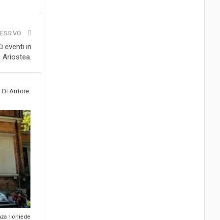
CESSIVO
ù eventi in
 Ariostea.
i Di Autore
nza richiede