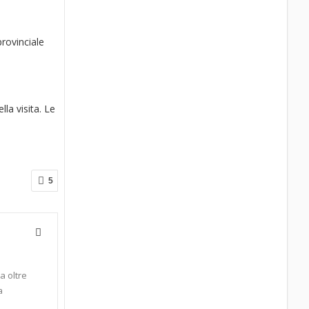
provinciale
la visita. Le
5
a oltre
a