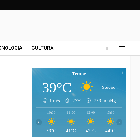
CNOLOGIA
CULTURA
Tempe
39°C
Sereno
1 m/s
23%
759
mmHg
10:00
11:00
12:00
13:00
14:00
‹
›
39°C
41°C
42°C
44°C
44°C