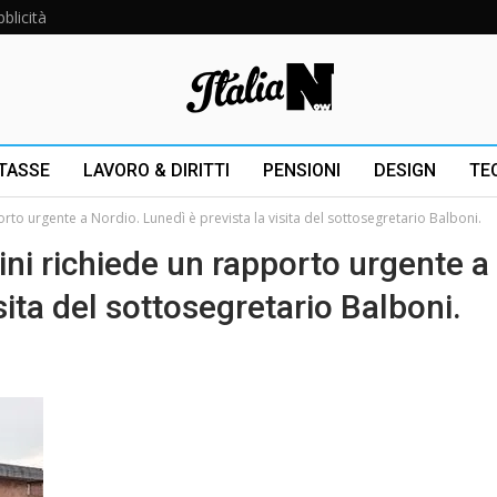
blicità
 TASSE
LAVORO & DIRITTI
PENSIONI
DESIGN
TE
rto urgente a Nordio. Lunedì è prevista la visita del sottosegretario Balboni.
ni richiede un rapporto urgente a
sita del sottosegretario Balboni.