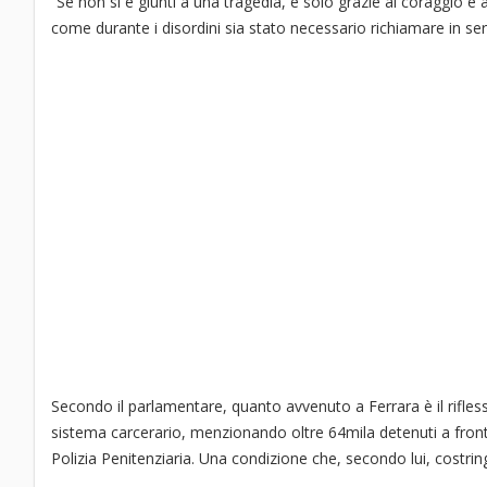
“Se non si è giunti a una tragedia, è solo grazie al coraggio e 
come durante i disordini sia stato necessario richiamare in ser
Secondo il parlamentare, quanto avvenuto a Ferrara è il riflesso
sistema carcerario, menzionando oltre 64mila detenuti a fronte 
Polizia Penitenziaria. Una condizione che, secondo lui, costring