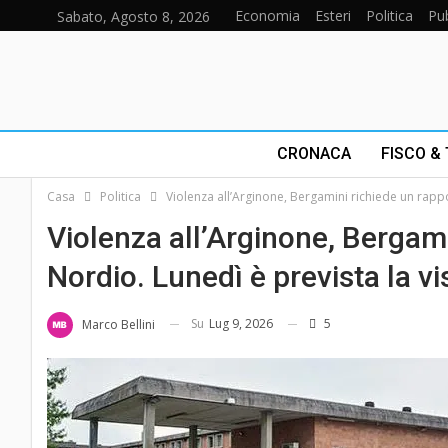
Economia
Esteri
Politica
Pub
Sabato, Agosto 8, 2026
CRONACA
FISCO &
Casa
Politica
Violenza all’Arginone, Bergamini richiede un rappo
Violenza all’Arginone, Bergami
Nordio. Lunedì è prevista la vi
Su
Lug 9, 2026
5
Marco Bellini