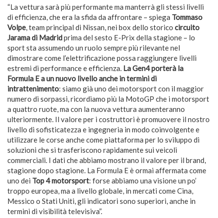
“La vettura sarà più performante ma manterrà gli stessi livelli
di efficienza, che era la sfida da affrontare – spiega
Tommaso
Volpe
, team principal di Nissan, nei box dello storico
circuito
Jarama di Madrid
prima del sesto E-Prix della stagione – lo
sport sta assumendo un ruolo sempre più rilevante nel
dimostrare come l’elettrificazione possa raggiungere livelli
estremi di performance e efficienza.
La Gen4 porterà la
Formula E a un nuovo livello anche in termini di
intrattenimento
: siamo già uno dei motorsport con il maggior
numero di sorpassi, ricordiamo più la MotoGP che i motorsport
a quattro ruote, ma con la nuova vettura aumenteranno
ulteriormente. Il valore per i costruttori è promuovere il nostro
livello di sofisticatezza e ingegneria in modo coinvolgente e
utilizzare le corse anche come piattaforma per lo sviluppo di
soluzioni che si trasferiscono rapidamente sui veicoli
commerciali. I dati che abbiamo mostrano il valore per il brand,
stagione dopo stagione. La Formula E è ormai affermata come
uno dei
Top 4 motorsport
: forse abbiamo una visione un po’
troppo europea, ma a livello globale, in mercati come Cina,
Messico o Stati Uniti, gli indicatori sono superiori, anche in
termini di visibilità televisiva”.