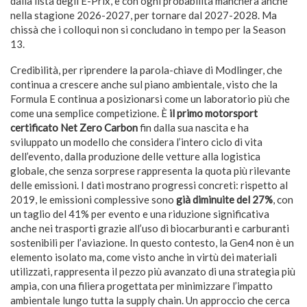
dalla lista degli E-Prix, e con ogni probabilità mancherà anche
nella stagione 2026-2027, per tornare dal 2027-2028. Ma
chissà che i colloqui non si concludano in tempo per la Season
13.
Credibilità, per riprendere la parola-chiave di Modlinger, che
continua a crescere anche sul piano ambientale, visto che la
Formula E continua a posizionarsi come un laboratorio più che
come una semplice competizione. È
il primo motorsport
certificato
Net Zero Carbon
fin dalla sua nascita e ha
sviluppato un modello che considera l’intero ciclo di vita
dell’evento, dalla produzione delle vetture alla logistica
globale, che senza sorprese rappresenta la quota più rilevante
delle emissioni. I dati mostrano progressi concreti: rispetto al
2019, le emissioni complessive sono
già diminuite del 27%
, con
un taglio del 41% per evento e una riduzione significativa
anche nei trasporti grazie all’uso di biocarburanti e carburanti
sostenibili per l’aviazione. In questo contesto, la Gen4 non è un
elemento isolato ma, come visto anche in virtù dei materiali
utilizzati, rappresenta il pezzo più avanzato di una strategia più
ampia, con una filiera progettata per minimizzare l’impatto
ambientale lungo tutta la supply chain. Un approccio che cerca