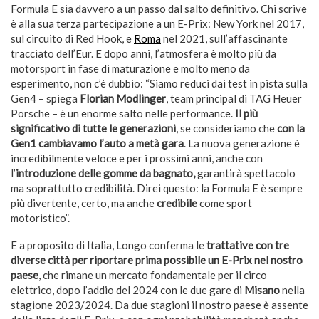
Formula E sia davvero a un passo dal salto definitivo. Chi scrive
è alla sua terza partecipazione a un E-Prix: New York nel 2017,
sul circuito di Red Hook, e
Roma
nel 2021, sull’affascinante
tracciato dell’Eur. E dopo anni, l’atmosfera è molto più da
motorsport in fase di maturazione e molto meno da
esperimento, non c’è dubbio: “Siamo reduci dai test in pista sulla
Gen4 – spiega
Florian Modlinger
, team principal di TAG Heuer
Porsche – è un enorme salto nelle performance.
Il più
significativo di tutte le generazioni
, se consideriamo che
con la
Gen1 cambiavamo l’auto a metà gara
. La nuova generazione è
incredibilmente veloce e per i prossimi anni, anche con
l’
introduzione delle gomme da bagnato,
garantirà spettacolo
ma soprattutto credibilità. Direi questo: la Formula E è sempre
più divertente, certo, ma anche
credibile
come sport
motoristico”.
E a proposito di Italia, Longo conferma le
trattative con tre
diverse città per riportare prima possibile un E-Prix nel nostro
paese
, che rimane un mercato fondamentale per il circo
elettrico, dopo l’addio del 2024 con le due gare di
Misano
nella
stagione 2023/2024. Da due stagioni il nostro paese è assente