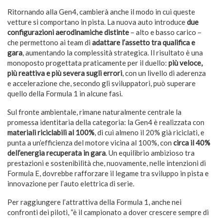
Ritornando alla Gen4, cambierà anche il modo in cui queste
vetture si comportano in pista. La nuova auto introduce
due
configurazioni aerodinamiche distinte
– alto e basso carico –
che permettono ai team di
adattare l’assetto tra qualifica e
gara
, aumentando la complessità strategica. Il risultato è una
monoposto progettata praticamente per il duello:
più veloce,
più reattiva e più severa sugli errori
, con un livello di aderenza
e accelerazione che, secondo gli sviluppatori, può superare
quello della Formula 1 in alcune fasi.
Sul fronte ambientale, rimane naturalmente centrale la
promessa identitaria della categoria: la Gen4 è realizzata con
materiali riciclabili al 100%
, di cui almeno il 20% già riciclati, e
punta a un’efficienza del motore vicina al 100%, con
circa il 40%
dell’energia recuperata in gara
. Un equilibrio ambizioso tra
prestazioni e sostenibilità che, nuovamente, nelle intenzioni di
Formula E, dovrebbe rafforzare il legame tra sviluppo in pista e
innovazione per l’auto elettrica di serie.
Per raggiungere l’attrattiva della Formula 1, anche nei
confronti dei piloti, “è il campionato a dover crescere sempre di