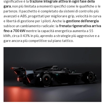
significative è la
trazione integrale attiva in ogni fase della
gara
, non più limitata a momenti specifici come le qualifiche o le
partenze. Il pacchetto è completato da sistemi di controllo più
avanzati e ABS, progettati per migliorare grip, velocità in curva
e libertà di gestione per i piloti. Anche la
gestione dell’energia
subisce un cambiamento radicale: la
frenata rigenerativa arriva
fino a 700 kW
mentre la capacità energetica aumenta a 55
kWh, circa il 43% in più, aprendo a strategie più aggressive e a
gare ancora più competitive sul piano tattico.