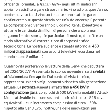
officer di FormulaE, a
Italian Tech
– negli ultimi undici anni
abbiamo assistito a gare straordinarie. Fino ad ora, quest’anno,
abbiamo avuto tanti vincitori quante sono state le gare:
continueremo su questa strada con un’auto ancora più potente.
Le competizioni diventeranno più coinvolgenti. L’obiettivo è
attrarre le centinaia di milioni di persone che ancora non
seguono i motorsport, e in particolare il nostro, che offre un
modo alternativo di correre, ricco di sorpassi e sfide
tecnologiche. La nostra audience è stimata intorno ai
450
milioni di appassionati
, con ascolti televisivi record, ma nel
mondo siamo 8 miliardi”.
Quali novità porteranno le vetture della Gen4, che debutterà
nel 2026/2027? Presentata lo scorso novembre, sarà
svelata
ufficialmente a fine aprile
. Dal punto di vista tecnico,
rappresenta un netto miglioramento rispetto alla generazione
attuale. La
potenza
aumenta infatti
fino a 450 kW in
configurazione gara
, con picchi di 600 kW nella modalità Attack
Mode, attivabile in alcune sezioni dei circuiti – oltre 815 cavalli
equivalenti – e un incremento complessivo di circa il 50%
rispetto alla Gen3 Evo. Inoltre, una delle innovazioni più