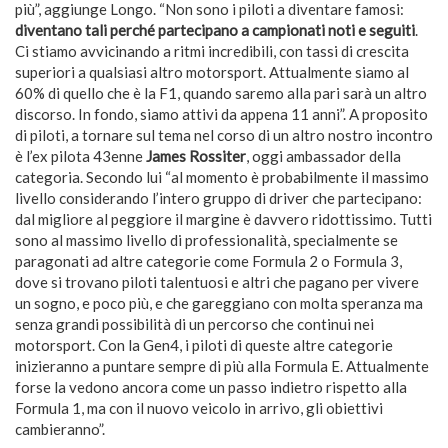
più”, aggiunge Longo. “Non sono i piloti a diventare famosi:
diventano tali perché partecipano a campionati noti e seguiti
.
Ci stiamo avvicinando a ritmi incredibili, con tassi di crescita
superiori a qualsiasi altro motorsport. Attualmente siamo al
60% di quello che è la F1, quando saremo alla pari sarà un altro
discorso. In fondo, siamo attivi da appena 11 anni”. A proposito
di piloti, a tornare sul tema nel corso di un altro nostro incontro
è l’ex pilota 43enne
James Rossiter
, oggi ambassador della
categoria. Secondo lui “al momento è probabilmente il massimo
livello considerando l’intero gruppo di driver che partecipano:
dal migliore al peggiore il margine è davvero ridottissimo. Tutti
sono al massimo livello di professionalità, specialmente se
paragonati ad altre categorie come Formula 2 o Formula 3,
dove si trovano piloti talentuosi e altri che pagano per vivere
un sogno, e poco più, e che gareggiano con molta speranza ma
senza grandi possibilità di un percorso che continui nei
motorsport. Con la Gen4, i piloti di queste altre categorie
inizieranno a puntare sempre di più alla Formula E. Attualmente
forse la vedono ancora come un passo indietro rispetto alla
Formula 1, ma con il nuovo veicolo in arrivo, gli obiettivi
cambieranno”.