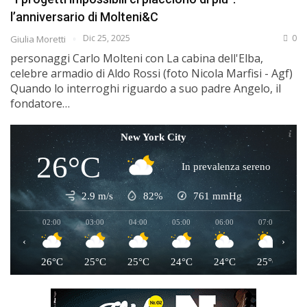
l’anniversario di Molteni&C
Dic 25, 2025
0
Giulia Moretti
personaggi Carlo Molteni con La cabina dell'Elba,
celebre armadio di Aldo Rossi (foto Nicola Marfisi - Agf)
Quando lo interroghi riguardo a suo padre Angelo, il
fondatore…
New York City
26°C
In prevalenza sereno
2.9 m/s
82%
761
mmHg
02:00
03:00
04:00
05:00
06:00
07:00
0
‹
›
26°C
25°C
25°C
24°C
24°C
25°C
2