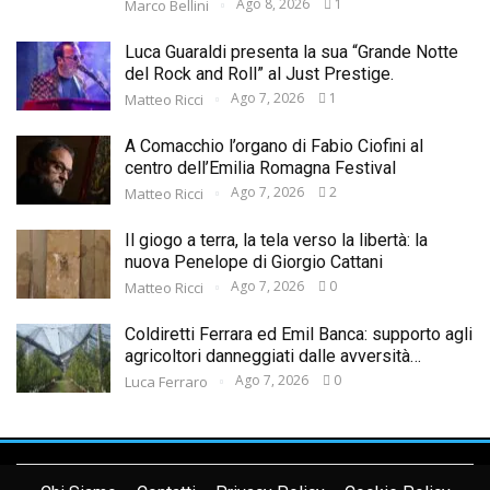
Ago 8, 2026
1
Marco Bellini
Luca Guaraldi presenta la sua “Grande Notte
del Rock and Roll” al Just Prestige.
Ago 7, 2026
1
Matteo Ricci
A Comacchio l’organo di Fabio Ciofini al
centro dell’Emilia Romagna Festival
Ago 7, 2026
2
Matteo Ricci
Il giogo a terra, la tela verso la libertà: la
nuova Penelope di Giorgio Cattani
Ago 7, 2026
0
Matteo Ricci
Coldiretti Ferrara ed Emil Banca: supporto agli
agricoltori danneggiati dalle avversità…
Ago 7, 2026
0
Luca Ferraro