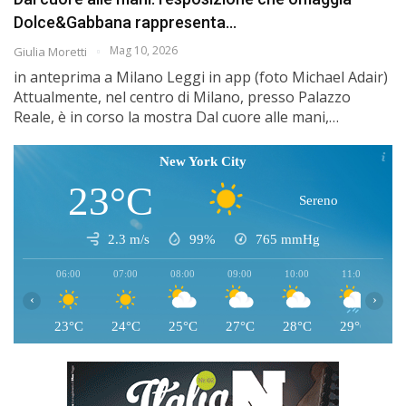
Dolce&Gabbana rappresenta…
Mag 10, 2026
Giulia Moretti
in anteprima a Milano Leggi in app (foto Michael Adair)
Attualmente, nel centro di Milano, presso Palazzo
Reale, è in corso la mostra Dal cuore alle mani,…
New York City
23°C
Sereno
2.3 m/s
99%
765
mmHg
06:00
07:00
08:00
09:00
10:00
11:00
1
‹
›
23°C
24°C
25°C
27°C
28°C
29°C
3