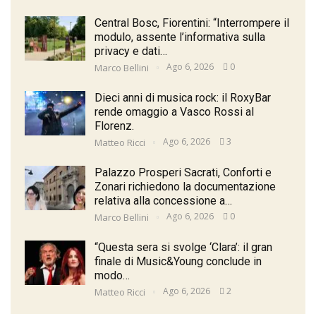
Central Bosc, Fiorentini: “Interrompere il
modulo, assente l’informativa sulla
privacy e dati…
Ago 6, 2026
0
Marco Bellini
Dieci anni di musica rock: il RoxyBar
rende omaggio a Vasco Rossi al
Florenz.
Ago 6, 2026
3
Matteo Ricci
Palazzo Prosperi Sacrati, Conforti e
Zonari richiedono la documentazione
relativa alla concessione a…
Ago 6, 2026
0
Marco Bellini
“Questa sera si svolge ‘Clara’: il gran
finale di Music&Young conclude in
modo…
Ago 6, 2026
2
Matteo Ricci