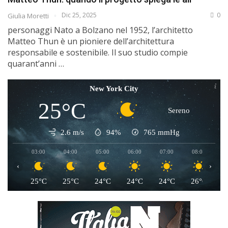
Dic 25, 2025
0
Giulia Moretti
personaggi Nato a Bolzano nel 1952, l’architetto
Matteo Thun è un pioniere dell’architettura
responsabile e sostenibile. Il suo studio compie
quarant’anni …
New York City
25°C
Sereno
2.6 m/s
94%
765
mmHg
03:00
04:00
05:00
06:00
07:00
08:00
0
‹
›
25°C
25°C
24°C
24°C
24°C
26°C
2