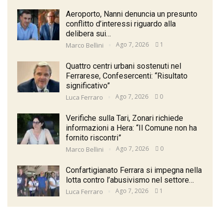
Aeroporto, Nanni denuncia un presunto
conflitto d’interessi riguardo alla
delibera sui…
Ago 7, 2026
1
Marco Bellini
Quattro centri urbani sostenuti nel
Ferrarese, Confesercenti: “Risultato
significativo”
Ago 7, 2026
0
Luca Ferraro
Verifiche sulla Tari, Zonari richiede
informazioni a Hera: “Il Comune non ha
fornito riscontri”
Ago 7, 2026
0
Marco Bellini
Confartigianato Ferrara si impegna nella
lotta contro l’abusivismo nel settore…
Ago 7, 2026
1
Luca Ferraro