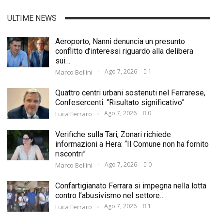
ULTIME NEWS
Aeroporto, Nanni denuncia un presunto
conflitto d’interessi riguardo alla delibera
sui…
Ago 7, 2026
1
Marco Bellini
Quattro centri urbani sostenuti nel Ferrarese,
Confesercenti: “Risultato significativo”
Ago 7, 2026
0
Luca Ferraro
Verifiche sulla Tari, Zonari richiede
informazioni a Hera: “Il Comune non ha fornito
riscontri”
Ago 7, 2026
0
Marco Bellini
Confartigianato Ferrara si impegna nella lotta
contro l’abusivismo nel settore…
Ago 7, 2026
1
Luca Ferraro