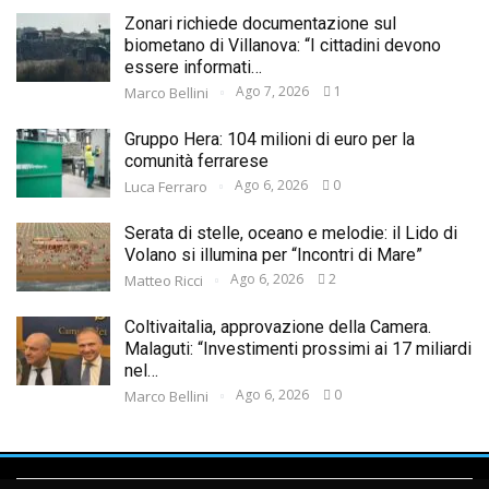
Zonari richiede documentazione sul
biometano di Villanova: “I cittadini devono
essere informati…
Ago 7, 2026
1
Marco Bellini
Gruppo Hera: 104 milioni di euro per la
comunità ferrarese
Ago 6, 2026
0
Luca Ferraro
Serata di stelle, oceano e melodie: il Lido di
Volano si illumina per “Incontri di Mare”
Ago 6, 2026
2
Matteo Ricci
Coltivaitalia, approvazione della Camera.
Malaguti: “Investimenti prossimi ai 17 miliardi
nel…
Ago 6, 2026
0
Marco Bellini