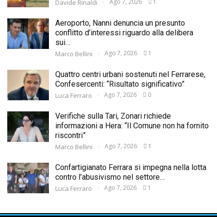
Ago 7, 2026
1
Davide Rinaldi
Aeroporto, Nanni denuncia un presunto
conflitto d’interessi riguardo alla delibera
sui…
Ago 7, 2026
1
Marco Bellini
Quattro centri urbani sostenuti nel Ferrarese,
Confesercenti: “Risultato significativo”
Ago 7, 2026
0
Luca Ferraro
Verifiche sulla Tari, Zonari richiede
informazioni a Hera: “Il Comune non ha fornito
riscontri”
Ago 7, 2026
1
Marco Bellini
Confartigianato Ferrara si impegna nella lotta
contro l’abusivismo nel settore…
Ago 7, 2026
1
Luca Ferraro