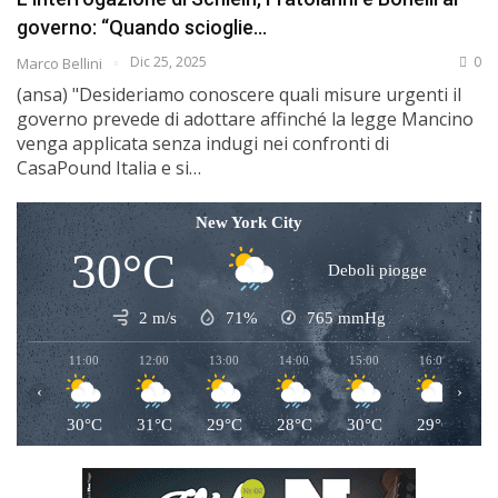
governo: “Quando scioglie…
Dic 25, 2025
0
Marco Bellini
(ansa) "Desideriamo conoscere quali misure urgenti il
governo prevede di adottare affinché la legge Mancino
venga applicata senza indugi nei confronti di
CasaPound Italia e si…
New York City
30°C
Deboli piogge
2 m/s
71%
765
mmHg
11:00
12:00
13:00
14:00
15:00
16:00
1
‹
›
30°C
31°C
29°C
28°C
30°C
29°C
2