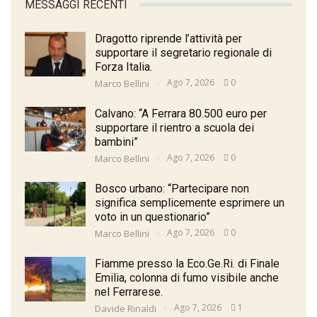
MESSAGGI RECENTI
Dragotto riprende l’attività per
supportare il segretario regionale di
Forza Italia.
Ago 7, 2026
0
Marco Bellini
Calvano: “A Ferrara 80.500 euro per
supportare il rientro a scuola dei
bambini”
Ago 7, 2026
0
Marco Bellini
Bosco urbano: “Partecipare non
significa semplicemente esprimere un
voto in un questionario”
Ago 7, 2026
0
Marco Bellini
Fiamme presso la Eco.Ge.Ri. di Finale
Emilia, colonna di fumo visibile anche
nel Ferrarese.
Ago 7, 2026
1
Davide Rinaldi