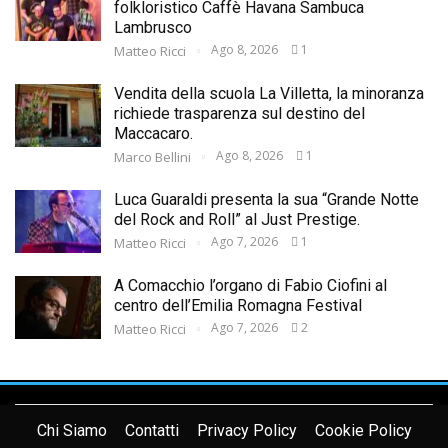
folkloristico Caffè Havana Sambuca
Lambrusco
Ago 8, 2026
1
Matteo Ricci
Vendita della scuola La Villetta, la minoranza
richiede trasparenza sul destino del
Maccacaro.
Ago 8, 2026
1
Marco Bellini
Luca Guaraldi presenta la sua “Grande Notte
del Rock and Roll” al Just Prestige.
Ago 7, 2026
1
Matteo Ricci
A Comacchio l’organo di Fabio Ciofini al
centro dell’Emilia Romagna Festival
Ago 7, 2026
2
Matteo Ricci
Chi Siamo
Contatti
Privacy Policy
Cookie Policy