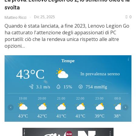
svolta
Dic 25, 2025
0
Matteo Ricci
Quando è stata lanciata, a fine 2023, Lenovo Legion Go
ha catturato l'attenzione degli appassionati di PC
portatili: ciò che la rendeva unica rispetto alle altre
opzioni…
Tempe
43°C
In prevalenza sereno
3.1 m/s
15%
754
mmHg
19:00
20:00
21:00
22:00
23:00
00:00
0
‹
›
43°C
42°C
41°C
41°C
39°C
38°C
3