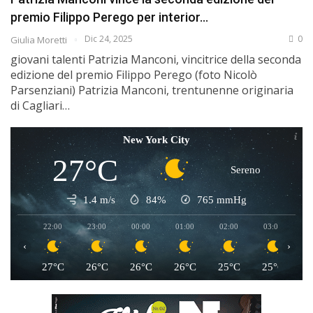
premio Filippo Perego per interior…
Dic 24, 2025
0
Giulia Moretti
giovani talenti Patrizia Manconi, vincitrice della seconda
edizione del premio Filippo Perego (foto Nicolò
Parsenziani) Patrizia Manconi, trentunenne originaria
di Cagliari…
New York City
27°C
Sereno
1.4 m/s
84%
765
mmHg
22:00
23:00
00:00
01:00
02:00
03:00
0
‹
›
27°C
26°C
26°C
26°C
25°C
25°C
2