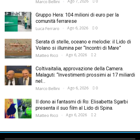
Ago 7, 2026
0
Marco Bellini
Gruppo Hera: 104 milioni di euro per la
comunità ferrarese
Ago 6, 2026
0
Luca Ferraro
Serata di stelle, oceano e melodie: il Lido di
Volano si illumina per “Incontri di Mare”
Ago 6, 2026
2
Matteo Ricci
Coltivaitalia, approvazione della Camera.
Malaguti: “Investimenti prossimi ai 17 miliardi
nel…
Ago 6, 2026
0
Marco Bellini
Il dono ai fantasmi di Ro: Elisabetta Sgarbi
presenta il suo film al Lido di Spina.
Ago 6, 2026
2
Matteo Ricci