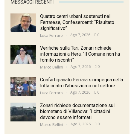
MESSAGGI RECENTI
Quattro centri urbani sostenuti nel
Ferrarese, Confesercenti: “Risultato
significativo”
Ago 7, 2026
0
Luca Ferraro
Verifiche sulla Tari, Zonari richiede
informazioni a Hera: “Il Comune non ha
fornito riscontri”
Ago 7, 2026
0
Marco Bellini
Confartigianato Ferrara si impegna nella
lotta contro l’abusivismo nel settore…
Ago 7, 2026
0
Luca Ferraro
Zonari richiede documentazione sul
biometano di Villanova: “I cittadini
devono essere informati…
Ago 7, 2026
0
Marco Bellini