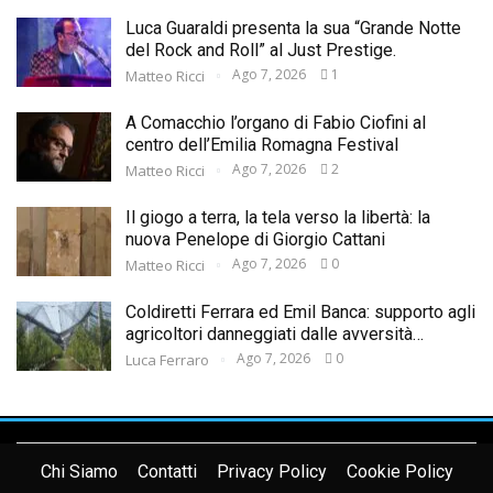
Luca Guaraldi presenta la sua “Grande Notte
del Rock and Roll” al Just Prestige.
Ago 7, 2026
1
Matteo Ricci
A Comacchio l’organo di Fabio Ciofini al
centro dell’Emilia Romagna Festival
Ago 7, 2026
2
Matteo Ricci
Il giogo a terra, la tela verso la libertà: la
nuova Penelope di Giorgio Cattani
Ago 7, 2026
0
Matteo Ricci
Coldiretti Ferrara ed Emil Banca: supporto agli
agricoltori danneggiati dalle avversità…
Ago 7, 2026
0
Luca Ferraro
Chi Siamo
Contatti
Privacy Policy
Cookie Policy