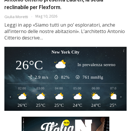
reclinabile per Flexform.
Mag 10, 2026
Giulia Moretti
Leggi in app «Siamo tutti un po’ esploratori, anche
all’interno delle nostre abitazioni». L’architetto Antonio
Citterio descrive…
New York City
26°C
In prevalenza sereno
2.9 m/s
82%
761
mmHg
02:00
03:00
04:00
05:00
06:00
07:00
0
‹
›
26°C
25°C
25°C
24°C
24°C
25°C
2