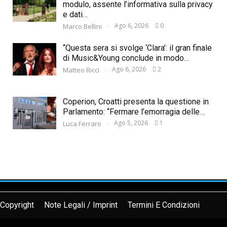
modulo, assente l’informativa sulla privacy
e dati…
Ago 6, 2026
0
Marco Bellini
“Questa sera si svolge ‘Clara’: il gran finale
di Music&Young conclude in modo…
Ago 6, 2026
2
Matteo Ricci
Coperion, Croatti presenta la questione in
Parlamento: “Fermare l’emorragia delle…
Ago 5, 2026
1
Luca Ferraro
Copyright
Note Legali / Imprint
Termini E Condizioni