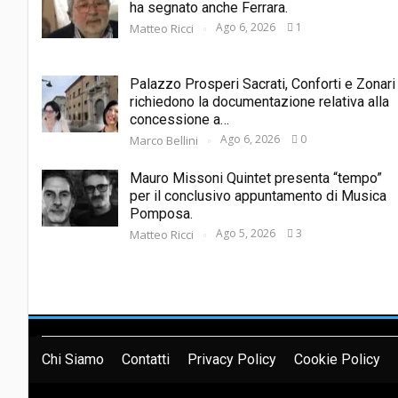
ha segnato anche Ferrara.
Ago 6, 2026
1
Matteo Ricci
Palazzo Prosperi Sacrati, Conforti e Zonari
richiedono la documentazione relativa alla
concessione a…
Ago 6, 2026
0
Marco Bellini
Mauro Missoni Quintet presenta “tempo”
per il conclusivo appuntamento di Musica
Pomposa.
Ago 5, 2026
3
Matteo Ricci
Chi Siamo
Contatti
Privacy Policy
Cookie Policy