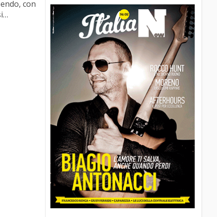
Nendo, con
si…