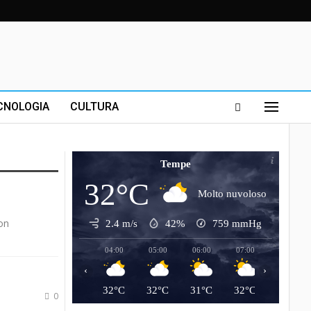
CNOLOGIA
CULTURA
Tempe
32°C
Molto nuvoloso
con
2.4 m/s
42%
759
mmHg
04:00
05:00
06:00
07:00
08:00
‹
›
32°C
32°C
31°C
32°C
33°C
0