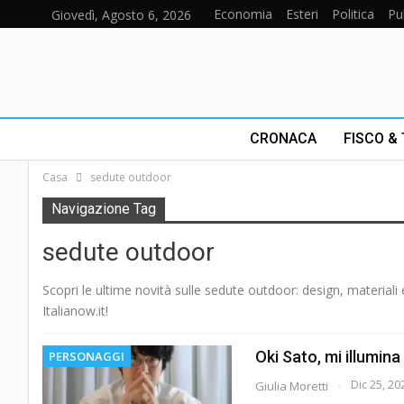
Economia
Esteri
Politica
Pu
Giovedì, Agosto 6, 2026
CRONACA
FISCO &
Casa
sedute outdoor
Navigazione Tag
sedute outdoor
Scopri le ultime novità sulle sedute outdoor: design, materiali
Italianow.it!
Oki Sato, mi illumina
PERSONAGGI
Dic 25, 20
Giulia Moretti