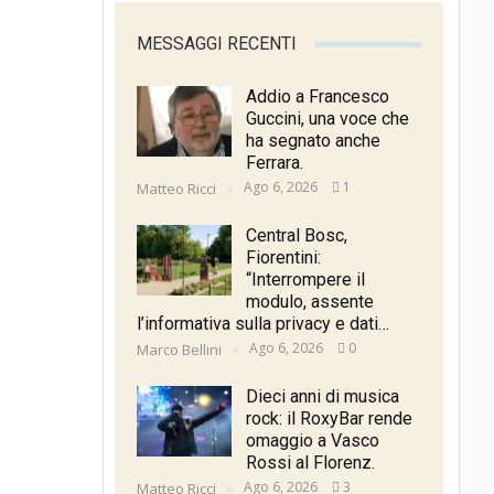
MESSAGGI RECENTI
Addio a Francesco
Guccini, una voce che
ha segnato anche
Ferrara.
Ago 6, 2026
1
Matteo Ricci
Central Bosc,
Fiorentini:
“Interrompere il
modulo, assente
l’informativa sulla privacy e dati…
Ago 6, 2026
0
Marco Bellini
Dieci anni di musica
rock: il RoxyBar rende
omaggio a Vasco
Rossi al Florenz.
Ago 6, 2026
3
Matteo Ricci