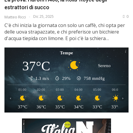
estrattori di succo
Dic 25, 2025
0
Matteo Ricci
C'è chi inizia la giornata con solo un caffè, chi opta per
delle uova strapazzate, e chi preferisce un bicchiere
d'acqua tiepida con limone. E poi c'è la schiera…
Tempe
37°C
Sereno
1.3 m/s
29%
758
mmHg
01:00
02:00
03:00
04:00
05:00
06:00
0
‹
›
37°C
36°C
35°C
34°C
33°C
33°C
3