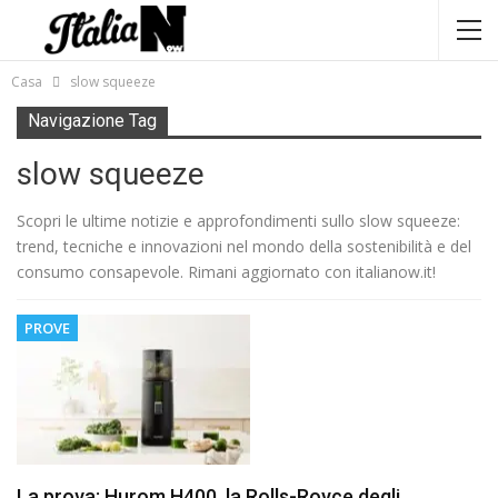
Casa
slow squeeze
Navigazione Tag
slow squeeze
Scopri le ultime notizie e approfondimenti sullo slow squeeze:
trend, tecniche e innovazioni nel mondo della sostenibilità e del
consumo consapevole. Rimani aggiornato con italianow.it!
PROVE
La prova: Hurom H400, la Rolls-Royce degli