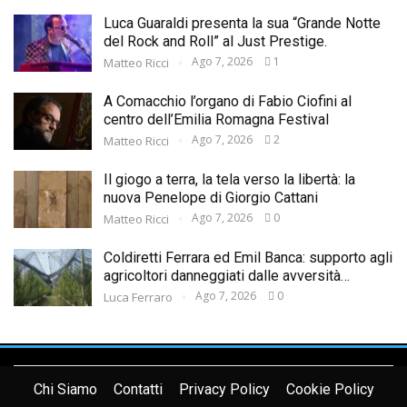
Luca Guaraldi presenta la sua “Grande Notte
del Rock and Roll” al Just Prestige.
Ago 7, 2026
1
Matteo Ricci
A Comacchio l’organo di Fabio Ciofini al
centro dell’Emilia Romagna Festival
Ago 7, 2026
2
Matteo Ricci
Il giogo a terra, la tela verso la libertà: la
nuova Penelope di Giorgio Cattani
Ago 7, 2026
0
Matteo Ricci
Coldiretti Ferrara ed Emil Banca: supporto agli
agricoltori danneggiati dalle avversità…
Ago 7, 2026
0
Luca Ferraro
Chi Siamo
Contatti
Privacy Policy
Cookie Policy