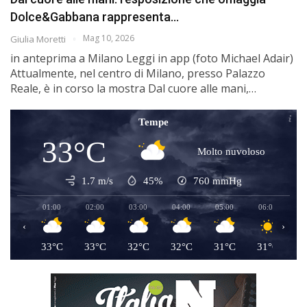
Dolce&Gabbana rappresenta…
Mag 10, 2026
Giulia Moretti
in anteprima a Milano Leggi in app (foto Michael Adair)
Attualmente, nel centro di Milano, presso Palazzo
Reale, è in corso la mostra Dal cuore alle mani,…
Tempe
33°C
Molto nuvoloso
1.7 m/s
45%
760
mmHg
01:00
02:00
03:00
04:00
05:00
06:00
0
‹
›
33°C
33°C
32°C
32°C
31°C
31°C
3