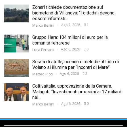
Zonari richiede documentazione sul
biometano di Villanova: “I cittadini devono
essere informati…
Ago 7, 2026
1
Marco Bellini
Gruppo Hera: 104 milioni di euro per la
comunità ferrarese
Ago 6, 2026
0
Luca Ferraro
Serata di stelle, oceano e melodie: il Lido di
Volano si illumina per “Incontri di Mare”
Ago 6, 2026
2
Matteo Ricci
Coltivaitalia, approvazione della Camera.
Malaguti: “Investimenti prossimi ai 17 miliardi
nel…
Ago 6, 2026
0
Marco Bellini