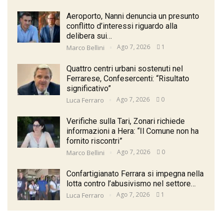
Aeroporto, Nanni denuncia un presunto
conflitto d’interessi riguardo alla
delibera sui…
Ago 7, 2026
1
Marco Bellini
Quattro centri urbani sostenuti nel
Ferrarese, Confesercenti: “Risultato
significativo”
Ago 7, 2026
0
Luca Ferraro
Verifiche sulla Tari, Zonari richiede
informazioni a Hera: “Il Comune non ha
fornito riscontri”
Ago 7, 2026
0
Marco Bellini
Confartigianato Ferrara si impegna nella
lotta contro l’abusivismo nel settore…
Ago 7, 2026
1
Luca Ferraro