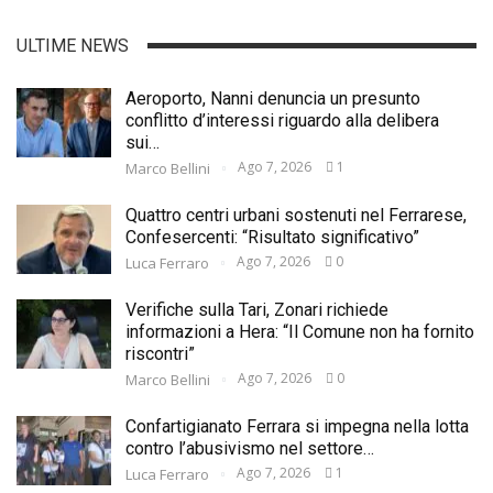
ULTIME NEWS
Aeroporto, Nanni denuncia un presunto
conflitto d’interessi riguardo alla delibera
sui…
Ago 7, 2026
1
Marco Bellini
Quattro centri urbani sostenuti nel Ferrarese,
Confesercenti: “Risultato significativo”
Ago 7, 2026
0
Luca Ferraro
Verifiche sulla Tari, Zonari richiede
informazioni a Hera: “Il Comune non ha fornito
riscontri”
Ago 7, 2026
0
Marco Bellini
Confartigianato Ferrara si impegna nella lotta
contro l’abusivismo nel settore…
Ago 7, 2026
1
Luca Ferraro