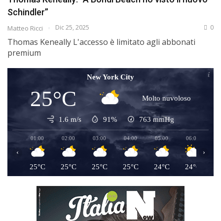
Schindler”
Dic 25, 2025
0
Matteo Ricci
Thomas Keneally L'accesso è limitato agli abbonati
premium
New York City
25°C
Molto nuvoloso
1.6 m/s
91%
763
mmHg
01:00
02:00
03:00
04:00
05:00
06:00
0
‹
›
25°C
25°C
25°C
25°C
24°C
24°C
2