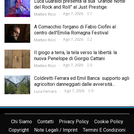
Luca Guaraldi presenta la sua “Grande Notte
del Rock and Roll” al Just Prestige.
Ago 7, 2026
1
Matteo Ricci
A Comacchio l’organo di Fabio Ciofini al
centro dell’Emilia Romagna Festival
Ago 7, 2026
2
Matteo Ricci
Il giogo a terra, la tela verso la libertà: la
nuova Penelope di Giorgio Cattani
Ago 7, 2026
0
Matteo Ricci
Coldiretti Ferrara ed Emil Banca: supporto agli
agricoltori danneggiati dalle avversità…
Ago 7, 2026
0
Luca Ferraro
Chi Siamo
Contatti
Privacy Policy
Cookie Policy
Copyright
Note Legali / Imprint
Termini E Condizioni