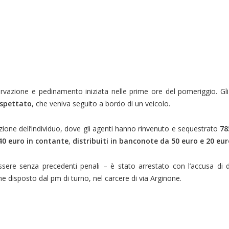
ervazione e pedinamento iniziata nelle prime ore del pomeriggio. Gli 
ospettato
, che veniva seguito a bordo di un veicolo.
azione dell’individuo, dove gli agenti hanno rinvenuto e sequestrato
78
240 euro in contante
,
distribuiti in banconote da 50 euro e 20 eu
essere senza precedenti penali – è stato arrestato con l’accusa di 
me disposto dal pm di turno, nel carcere di via Arginone.