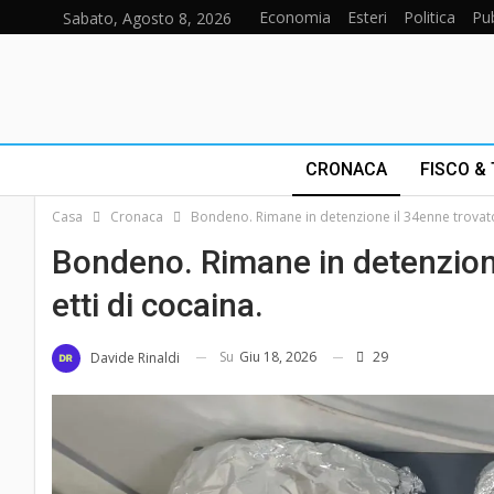
Economia
Esteri
Politica
Pub
Sabato, Agosto 8, 2026
CRONACA
FISCO &
Casa
Cronaca
Bondeno. Rimane in detenzione il 34enne trovato 
Bondeno. Rimane in detenzione
etti di cocaina.
Su
Giu 18, 2026
29
Davide Rinaldi