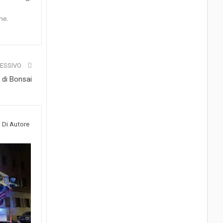
ne.
CESSIVO
 di Bonsai
i Di Autore