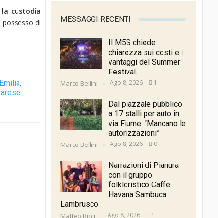
la custodia
MESSAGGI RECENTI
n possesso di
Il M5S chiede
chiarezza sui costi e i
vantaggi del Summer
Festival.
Ago 8, 2026
1
Emilia,
Marco Bellini
rarese.
Dal piazzale pubblico
a 17 stalli per auto in
via Fiume: “Mancano le
autorizzazioni”
Ago 8, 2026
0
Marco Bellini
Narrazioni di Pianura
con il gruppo
folkloristico Caffè
Havana Sambuca
Lambrusco
Ago 8, 2026
1
Matteo Ricci