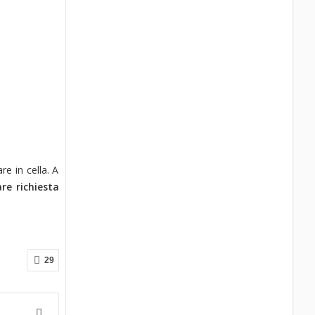
re in cella. A
are richiesta
29