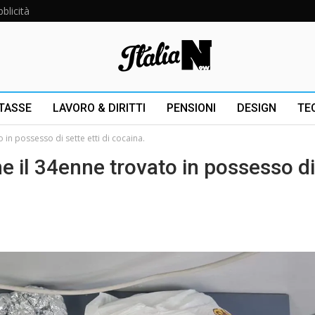
blicità
 TASSE
LAVORO & DIRITTI
PENSIONI
DESIGN
TE
in possesso di sette etti di cocaina.
 il 34enne trovato in possesso di