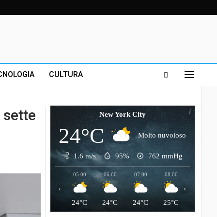
CNOLOGIA
CULTURA
 sette
New York City
24°C
Molto nuvoloso
1.6 m/s
95%
762
mmHg
05:00
06:00
07:00
08:00
09:00
‹
›
24°C
24°C
24°C
25°C
27°C