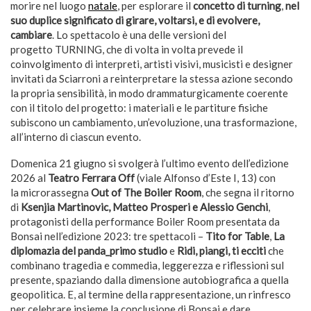
morire nel luogo
natale
, per esplorare il
concetto di turning
,
nel
suo duplice significato di girare, voltarsi, e di evolvere,
cambiare
. Lo spettacolo è una delle versioni del
progetto TURNING, che di volta in volta prevede il
coinvolgimento di interpreti, artisti visivi, musicisti e designer
invitati da Sciarroni a reinterpretare la stessa azione secondo
la propria sensibilità, in modo drammaturgicamente coerente
con il titolo del progetto: i materiali e le partiture fisiche
subiscono un cambiamento, un’evoluzione, una trasformazione,
all’interno di ciascun evento.
Domenica 21 giugno si svolgerà l’ultimo evento dell’edizione
2026 al
Teatro Ferrara Off
(viale Alfonso d’Este I, 13)
con
la
microrassegna
Out of The Boiler Room
, che segna il ritorno
di
Ksenjia Martinovic, Matteo Prosperi e Alessio Genchi
,
protagonisti della performance Boiler Room presentata da
Bonsai nell’edizione 2023: tre spettacoli –
Tito for Table
,
La
diplomazia del panda_primo studio
e
Ridi, piangi, ti ecciti
che
combinano tragedia e commedia, leggerezza e riflessioni sul
presente, spaziando dalla dimensione autobiografica a quella
geopolitica. E, al termine della rappresentazione, un rinfresco
per celebrare insieme la conclusione di Bonsai e dare