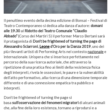
Il penultimo evento della decima edizione di Bonsai – Festival di
Teatro Contemporaneo si dedica alla danza d’autore:
domani
alle 19.30
al
Ridotto del Teatro Comunale “Claudio
Abbado”
(Corso dei Martiri 5) il performer Marco Bertani sarà
il protagonista di
Don’t be frightened of turning the page di
Alessandro Sciarroni
,
Leone
d’Oro per la Danza 2019
, uno dei
più rilevanti artisti di Performing Arts nel contesto
nazionale
e
internazionale. Un’opera che si inserisce perfettamente nel
percorso della sua ricerca autoriale, che attraverso la
ripetizione di una pratica fino ai limiti della resistenza fisica
degli interpreti, rivela le ossessioni, le paure e la vulnerabilità
dell’atto performativo, alla ricerca di una dimensione temporale
differente e di una connessione empatica tra pubblico e
interpreti.
Don’t be frightened of turning the page si
basa
sull’osservazione dei fenomeni migratori
di alcuni animali
che, alla fine della loro esistenza, tornano a riprodursi e a