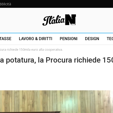
bblicità
 TASSE
LAVORO & DIRITTI
PENSIONI
DESIGN
TE
cura richiede 150mila euro alla cooperativa.
a potatura, la Procura richiede 15