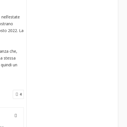
nell’estate
mostrano
osto 2022. La
tanza che,
la stessa
 quindi un
4