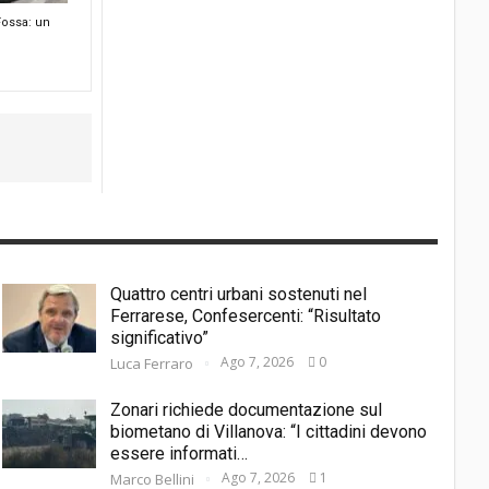
Fossa: un
Quattro centri urbani sostenuti nel
Ferrarese, Confesercenti: “Risultato
significativo”
Ago 7, 2026
0
Luca Ferraro
Zonari richiede documentazione sul
biometano di Villanova: “I cittadini devono
essere informati…
Ago 7, 2026
1
Marco Bellini