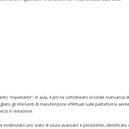
nito “inquietante”. In aula, il pm ha sottolineato la totale mancanza d
iato gli interventi di manutenzione effettuati sulle piattaforme aere
mezzi in dotazione.
tre evidenziato uno stato di usura avanzato e persistente, identificat