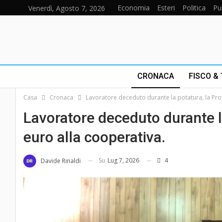
Economia
Esteri
Politica
Pu
Venerdì, Agosto 7, 2026
CRONACA
FISCO &
Casa
Cronaca
Lavoratore deceduto durante la potatura, la Pro
Lavoratore deceduto durante l
euro alla cooperativa.
Su
Lug 7, 2026
4
Davide Rinaldi