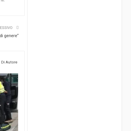
ne.
CESSIVO
 di genere”
i Di Autore