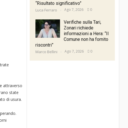
“Risultato significativo”
Ago 7, 2026
0
Luca Ferraro
Verifiche sulla Tari,
Zonari richiede
informazioni a Hera: “Il
Comune non ha fornito
riscontri”
Ago 7, 2026
0
Marco Bellini
trate
ne attraverso
rano state
to di usura.
 operando.
orni