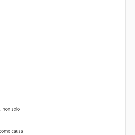
i
e, non solo
o come causa