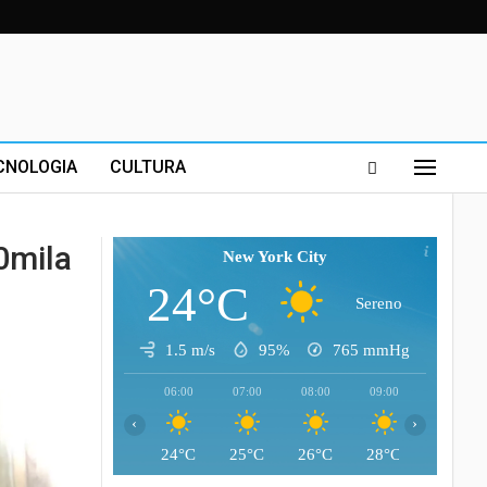
CNOLOGIA
CULTURA
0mila
New York City
24°C
Sereno
1.5 m/s
95%
765
mmHg
06:00
07:00
08:00
09:00
10:00
‹
›
24°C
25°C
26°C
28°C
29°C