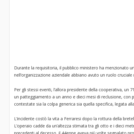
Durante la requisitoria, il pubblico ministero ha menzionato 
nell’organizzazione aziendale abbiano avuto un ruolo cruciale n
Per gli stessi eventi, l’allora presidente della cooperativa, un
un patteggiamento a un anno e dieci mesi di reclusione, con
contestate sia la colpa generica sia quella specifica, legata 
L’incidente costò la vita a Ferraresi dopo la rottura della bret
L’operaio cadde da un’altezza stimata tra gli otto e i dieci met
precedenti al decesso, il 44enne aveva più volte segnalato probl