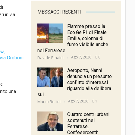
di
MESSAGGI RECENTI
i in via
Fiamme presso la
Eco.Ge.Ri. di Finale
Emilia, colonna di
fumo visibile anche
nel Ferrarese.
sa,
Ago 7, 2026
0
via Oroboni.
Davide Rinaldi
Aeroporto, Nanni
denuncia un presunto
conflitto d’interessi
ne
riguardo alla delibera
inito una
sui…
Ago 7, 2026
1
Marco Bellini
Quattro centri urbani
sostenuti nel
Ferrarese,
Confesercenti: