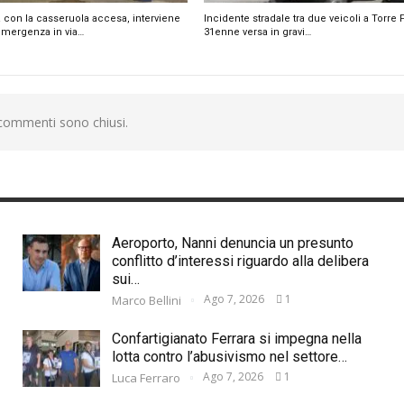
 con la casseruola accesa, interviene
Incidente stradale tra due veicoli a Torre 
emergenza in via…
31enne versa in gravi…
 commenti sono chiusi.
Aeroporto, Nanni denuncia un presunto
conflitto d’interessi riguardo alla delibera
sui…
Ago 7, 2026
1
Marco Bellini
Confartigianato Ferrara si impegna nella
lotta contro l’abusivismo nel settore…
Ago 7, 2026
1
Luca Ferraro