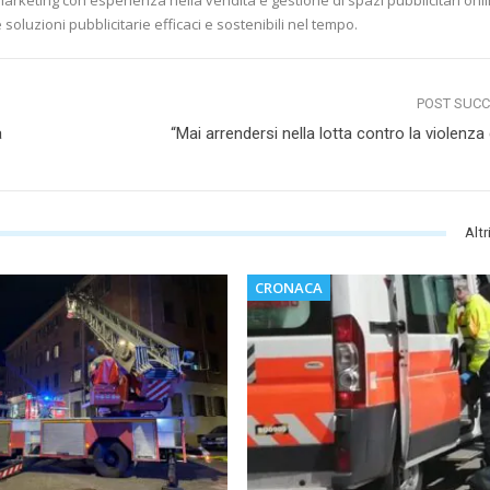
marketing con esperienza nella vendita e gestione di spazi pubblicitari onli
soluzioni pubblicitarie efficaci e sostenibili nel tempo.
POST SUC
a
“Mai arrendersi nella lotta contro la violenza
Altr
CRONACA