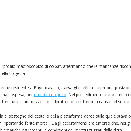
un “profilo macroscopico di colpa”, affermando che le mancanze riscon
ella tragedia.
 71enne residente a Bagnacavallo, aveva già definito la propria posizio
 pena sospesa, per
omicidio colposo
. Nel procedimento a suo carico e
alla fornitura di un mezzo considerato non conforme a causa del suo sta
ella di sostegno del cestello della piattaforma aerea sulla quale stava
ri, riportando ferite mortali. Dagli accertamenti era emerso che, nei gi
ematiche riguardanti le condizioni dei mezzi utilizzati dalla ditta.