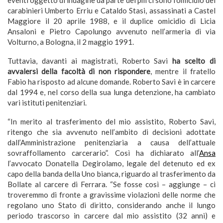
carabinieri Umberto Erriu e Cataldo Stasi, assassinati a Castel
Maggiore il 20 aprile 1988, e il duplice omicidio di Licia
Ansaloni e Pietro Capolungo avvenuto nell’armeria di via
Volturno, a Bologna, il 2 maggio 1991.
Tuttavia, davanti ai magistrati, Roberto Savi
ha scelto di
avvalersi della facoltà di non rispondere
, mentre il fratello
Fabio ha risposto ad alcune domande. Roberto Savi è in carcere
dal 1994 e, nel corso della sua lunga detenzione, ha cambiato
vari istituti penitenziari.
“In merito al trasferimento del mio assistito, Roberto Savi,
ritengo che sia avvenuto nell’ambito di decisioni adottate
dall’Amministrazione penitenziaria a causa dell’attuale
sovraffollamento carcerario”. Così ha dichiarato all’
Ansa
l’avvocato Donatella Degirolamo, legale del detenuto ed ex
capo della banda della Uno bianca, riguardo al trasferimento da
Bollate al carcere di Ferrara. “Se fosse così – aggiunge – ci
troveremmo di fronte a gravissime violazioni delle norme che
regolano uno Stato di diritto, considerando anche il lungo
periodo trascorso in carcere dal mio assistito (32 anni) e