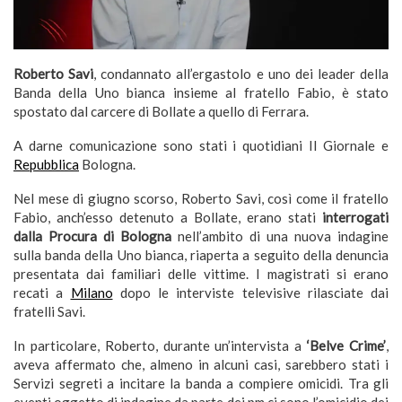
Roberto Savi
, condannato all’ergastolo e uno dei leader della
Banda della Uno bianca insieme al fratello Fabio, è stato
spostato dal carcere di Bollate a quello di Ferrara.
A darne comunicazione sono stati i quotidiani Il Giornale e
Repubblica
Bologna.
Nel mese di giugno scorso, Roberto Savi, così come il fratello
Fabio, anch’esso detenuto a Bollate, erano stati
interrogati
dalla Procura di Bologna
nell’ambito di una nuova indagine
sulla banda della Uno bianca, riaperta a seguito della denuncia
presentata dai familiari delle vittime. I magistrati si erano
recati a
Milano
dopo le interviste televisive rilasciate dai
fratelli Savi.
In particolare, Roberto, durante un’intervista a
‘Belve Crime’
,
aveva affermato che, almeno in alcuni casi, sarebbero stati i
Servizi segreti a incitare la banda a compiere omicidi. Tra gli
eventi oggetto di indagine da parte dei pm ci sono l’omicidio dei