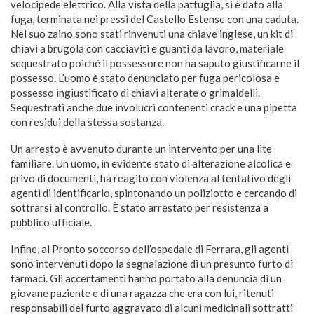
velocipede elettrico. Alla vista della pattuglia, si è dato alla
fuga, terminata nei pressi del Castello Estense con una caduta.
Nel suo zaino sono stati rinvenuti una chiave inglese, un kit di
chiavi a brugola con cacciaviti e guanti da lavoro, materiale
sequestrato poiché il possessore non ha saputo giustificarne il
possesso. L’uomo è stato denunciato per fuga pericolosa e
possesso ingiustificato di chiavi alterate o grimaldelli.
Sequestrati anche due involucri contenenti crack e una pipetta
con residui della stessa sostanza.
Un arresto è avvenuto durante un intervento per una lite
familiare. Un uomo, in evidente stato di alterazione alcolica e
privo di documenti, ha reagito con violenza al tentativo degli
agenti di identificarlo, spintonando un poliziotto e cercando di
sottrarsi al controllo. È stato arrestato per resistenza a
pubblico ufficiale.
Infine, al Pronto soccorso dell’ospedale di Ferrara, gli agenti
sono intervenuti dopo la segnalazione di un presunto furto di
farmaci. Gli accertamenti hanno portato alla denuncia di un
giovane paziente e di una ragazza che era con lui, ritenuti
responsabili del furto aggravato di alcuni medicinali sottratti