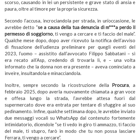
scorso, causando in lei un persistente e grave stato di ansia e
paura, oltre al timore per la propria sicurezza.
Secondo l’accusa, incrociandola per strada, in un’occasione, le
avrebbe detto “
se a causa della tua denuncia di m***a perdo il
permesso di soggiorno
, ti vengo a cercare e ti faccio del male”.
Qualche mese dopo, dopo aver ricevuto la notifica dell’avviso
di fissazione dell’udienza preliminare per quegli eventi del
2023, l’uomo – assistito dall’avvocato Filippo Sabbatani – si
era recato all’Asp, credendo di trovarla lì, e – una volta
informato che la donna non era presente – aveva cominciato a
inveire, insultandola e minacciandola.
Inoltre, sempre secondo la ricostruzione della
Procura
, a
febbraio 2025, dopo averla nuovamente chiamata a gran voce
e offesa lungo la strada, l’avrebbe attesa fuori dal
supermercato dove era entrata per tentare di sfuggire al suo
pedinamento. Infine, qualche settimana dopo, le avrebbe inviato
due messaggi vocali su WhatsApp dal contenuto fortemente
intimidatorio, dicendole “se ti vedo in giro ti ammazzo, ti faccio
del male, ti stupro, farò in modo che tu non possa lasciare
Ferrara, ti vengo a cercare”.