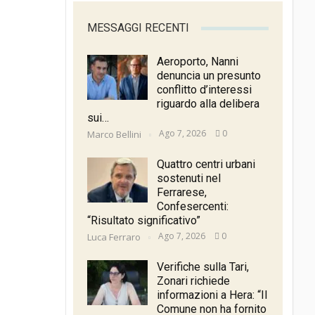
MESSAGGI RECENTI
Aeroporto, Nanni
denuncia un presunto
conflitto d’interessi
riguardo alla delibera
sui…
Ago 7, 2026
0
Marco Bellini
Quattro centri urbani
sostenuti nel
Ferrarese,
Confesercenti:
“Risultato significativo”
Ago 7, 2026
0
Luca Ferraro
Verifiche sulla Tari,
Zonari richiede
informazioni a Hera: “Il
Comune non ha fornito