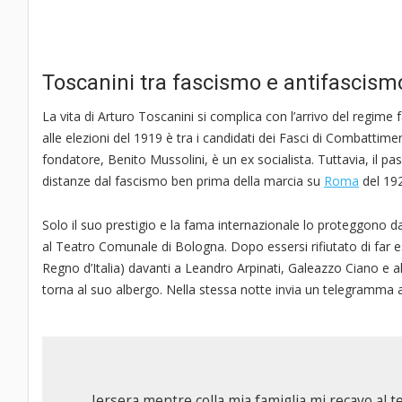
Toscanini tra fascismo e antifascism
La vita di Arturo Toscanini si complica con l’arrivo del regime 
alle elezioni del 1919 è tra i candidati dei Fasci di Combattime
fondatore, Benito Mussolini, è un ex socialista. Tuttavia, il 
distanze dal fascismo ben prima della marcia su
Roma
del 19
Solo il suo prestigio e la fama internazionale lo proteggono da
al Teatro Comunale di Bologna. Dopo essersi rifiutato di far es
Regno d’Italia) davanti a Leandro Arpinati, Galeazzo Ciano e al
torna al suo albergo. Nella stessa notte invia un telegramma 
Iersera mentre colla mia famiglia mi recavo al t