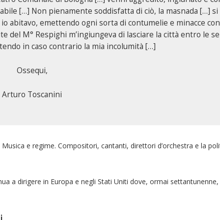
abile […] Non pienamente soddisfatta di ciò, la masnada […] si
e io abitavo, emettendo ogni sorta di contumelie e minacce con
e del M° Respighi m’ingiungeva di lasciare la città entro le se
endo in caso contrario la mia incolumità […]
Ossequi,
Arturo Toscanini
usica e regime. Compositori, cantanti, direttori d’orchestra e la polit
 a dirigere in Europa e negli Stati Uniti dove, ormai settantunenne, si
i