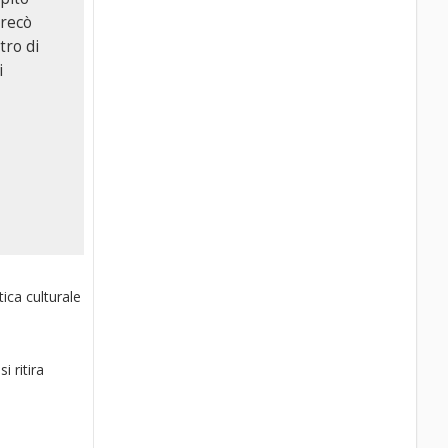
 recò
tro di
i
ica culturale
 ritira