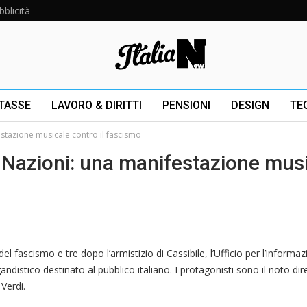
bblicità
 TASSE
LAVORO & DIRITTI
PENSIONI
DESIGN
TE
estazione musicale contro il fascismo
e Nazioni: una manifestazione mus
l fascismo e tre dopo l’armistizio di Cassibile, l’Ufficio per l’informaz
andistico destinato al pubblico italiano. I protagonisti sono il noto dir
Verdi.