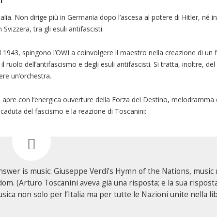
lia. Non dirige più in Germania dopo l’ascesa al potere di Hitler, né in
vizzera, tra gli esuli antifascisti.
l 1943, spingono l’OWI a coinvolgere il maestro nella creazione di un 
l ruolo dell’antifascismo e degli esuli antifascisti. Si tratta, inoltre, de
ere un’orchestra.
 si apre con l’energica ouverture della Forza del Destino, melodramma
a caduta del fascismo e la reazione di Toscanini:
nswer is music: Giuseppe Verdi’s Hymn of the Nations, music 
dom. (Arturo Toscanini aveva già una risposta; e la sua risposta
ica non solo per l’Italia ma per tutte le Nazioni unite nella li