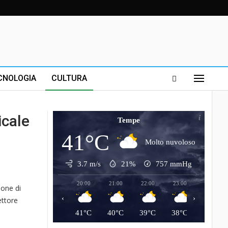
CNOLOGIA
CULTURA
icale
Tempe
41°C
Molto nuvoloso
3.7 m/s
21%
757
mmHg
20:00
21:00
22:00
23:00
00:00
ione di
‹
›
ettore
41°C
40°C
39°C
38°C
38°C