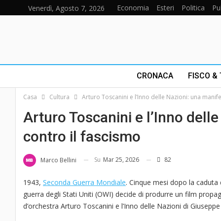
Economia
Esteri
Politica
Pu
Venerdì, Agosto 7, 2026
CRONACA
FISCO &
Casa
Cultura
Arturo Toscanini e l’Inno delle Nazioni: una manif
Arturo Toscanini e l’Inno dell
contro il fascismo
Su
Mar 25, 2026
82
Marco Bellini
1943,
Seconda Guerra Mondiale
. Cinque mesi dopo la caduta de
guerra degli Stati Uniti (OWI) decide di produrre un film propag
d’orchestra Arturo Toscanini e l’Inno delle Nazioni di Giuseppe 