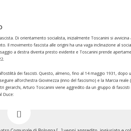
o
fascista. Di orientamento socialista, inizialmente Toscanini si avvicina
nto. Il movimento fascista alle origini ha una vaga inclinazione al socia
passaggio a destra diventa presto evidente e Toscanini prende apertame
22.
ll’ostilità dei fascisti. Questo, almeno, fino al 14 maggio 1931, dopo
eguire all’orchestra Giovinezza (inno del fascismo) e la Marcia reale 
tri gerarchi, Arturo Toscanini viene aggredito da un gruppo di fascist
al Duce:
eatro Comunale di Bologna […] venni aggredito, ingiuriato e co