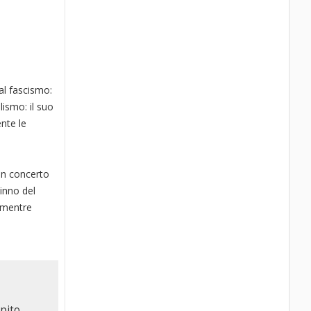
 al fascismo:
lismo: il suo
nte le
 un concerto
(inno del
i mentre
lpito