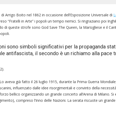
di Arrigo Boito nel 1862 in occasione dell’Esposizione Universale di
L
eso “Fratelli in Arte” i popoli un tempo nemici. Si ringraziano poi Inghi
ondo di queste strofe sono God Save The Queen, la Marsigliese e il Can
popoli.
oni sono simboli significativi per la propaganda stat
le antifascista, il secondo è un richiamo alla pace tr
2).
. Lo aveva già fatto il 26 luglio 1915, durante la Prima Guerra Mondia
oscanini, influenzato dalle idee risorgimentali e convinto della necessità
 sforzo bellico organizzando un grande concerto all’Arena di Milano. S
gimento), compreso l’Inno delle Nazioni. La serata riscuote un grande 