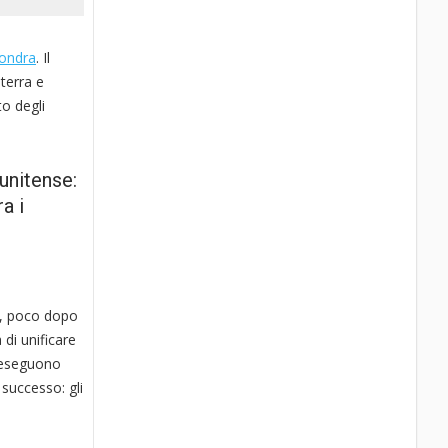
ondra
. Il
lterra e
to degli
unitense:
a i
le, poco dopo
 di unificare
i eseguono
successo: gli