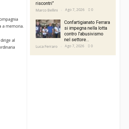
riscontri”
Ago 7, 2026
0
Marco Bellini
 compagnia
Confartigianato Ferrara
era a memoria.
si impegna nella lotta
contro l’abusivismo
nel settore…
dirige al
Ago 7, 2026
0
Luca Ferraro
ordinaria