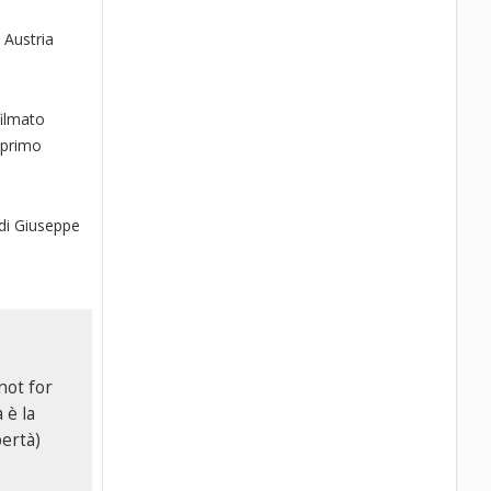
 Austria
filmato
l primo
 di Giuseppe
not for
 è la
bertà)